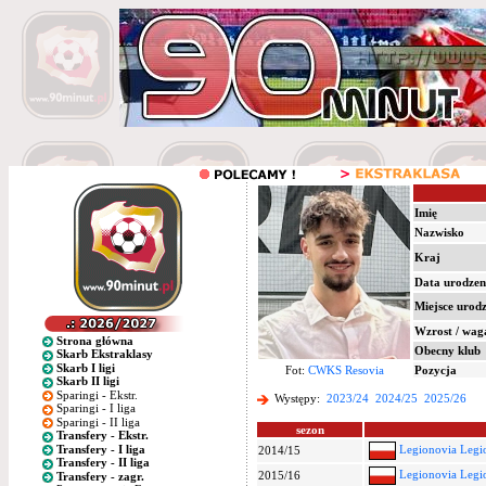
Imię
Nazwisko
Kraj
Data urodzen
Miejsce urod
Wzrost / wag
Strona główna
Obecny klub
Skarb Ekstraklasy
Skarb I ligi
Fot:
CWKS Resovia
Pozycja
Skarb II ligi
Sparingi - Ekstr.
Występy:
2023/24
2024/25
2025/26
Sparingi - I liga
Sparingi - II liga
sezon
Transfery - Ekstr.
Transfery - I liga
Legionovia Legi
2014/15
Transfery - II liga
Legionovia Legi
2015/16
Transfery - zagr.