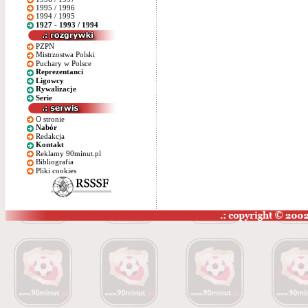
1995 / 1996
1994 / 1995
1927 - 1993 / 1994
PZPN
Mistrzostwa Polski
Puchary w Polsce
Reprezentanci
Ligowcy
Rywalizacje
Serie
O stronie
Nabór
Redakcja
Kontakt
Reklamy 90minut.pl
Bibliografia
Pliki cookies