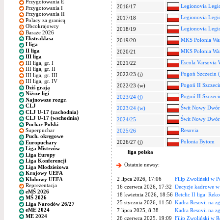
Przygotowania E
Legionovia Legi
2016/17
Przygotowania I
Przygotowania II
Legionovia Legi
2017/18
Polacy za granicą
Obcokrajowcy
Legionovia Legi
2018/19
Baraże 2026
Ekstraklasa
MKS Polonia War
2019/20
I liga
II liga
MKS Polonia War
2020/21
III liga
Escola Varsovia 
III liga, gr. I
2021/22
III liga, gr. II
Pogoń Szczecin (
2022/23 (j)
III liga, gr. III
III liga, gr. IV
Pogoń II Szczeci
2022/23 (w)
Dziś grają
Niższe ligi
Pogoń II Szczeci
2023/24 (j)
Najnowsze rozgr.
CLJ
Świt Nowy Dwór
2023/24 (w)
CLJ U-17 (zachodnia)
CLJ U-17 (wschodnia)
Świt Nowy Dwór
2024/25
Puchar Polski
Superpuchar
Resovia
2025/26
Puch. okręgowe
Polonia Bytom
2026/27 (j)
Europuchary
Liga Mistrzów
liga polska
Liga Europy
Liga Konferencji
Ostatnie newsy:
Liga Młodzieżowa
Krajowy UEFA
2 lipca 2026, 17:06
Filip Zwoliński w 
Klubowy UEFA
Reprezentacja
16 czerwca 2026, 17:32
Decyzje kadrowe w
eMŚ 2026
18 kwietnia 2026, 18:56
Betclic II liga: Rek
MŚ 2026
25 stycznia 2026, 11:50
Kadra Resovii na z
Liga Narodów 26/27
eME 2024
7 lipca 2025, 8:38
Kadra Resovii na 
ME 2024
26 czerwca 2025, 19:09
Filip Zwoliński w R