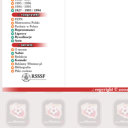
1995 / 1996
1994 / 1995
1927 - 1993 / 1994
PZPN
Mistrzostwa Polski
Puchary w Polsce
Reprezentanci
Ligowcy
Rywalizacje
Serie
O stronie
Nabór
Redakcja
Kontakt
Reklamy 90minut.pl
Bibliografia
Pliki cookies