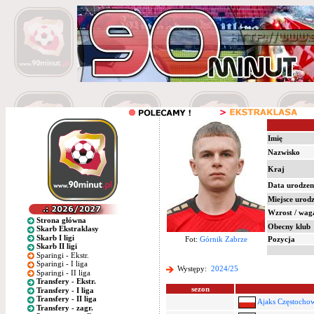
Imię
Nazwisko
Kraj
Data urodzen
Miejsce urod
Wzrost / wag
Strona główna
Obecny klub
Skarb Ekstraklasy
Skarb I ligi
Fot:
Górnik Zabrze
Pozycja
Skarb II ligi
Sparingi - Ekstr.
Sparingi - I liga
Występy:
2024/25
Sparingi - II liga
Transfery - Ekstr.
sezon
Transfery - I liga
Transfery - II liga
Ajaks Częstochow
Transfery - zagr.