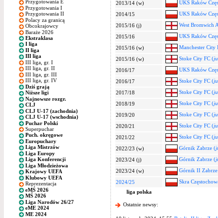
Przygotowania E
UKS Raków Częs
2013/14 (w)
Przygotowania I
UKS Raków Częs
Przygotowania II
2014/15
Polacy za granicą
West Bromwich A
2015/16 (j)
Obcokrajowcy
Baraże 2026
UKS Raków Częs
2015/16
Ekstraklasa
I liga
Manchester City 
2015/16 (w)
II liga
III liga
Stoke City FC (
j
2015/16 (w)
III liga, gr. I
III liga, gr. II
UKS Raków Częs
2016/17
III liga, gr. III
III liga, gr. IV
Stoke City FC (
j
2016/17
Dziś grają
Stoke City FC (
j
2017/18
Niższe ligi
Najnowsze rozgr.
Stoke City FC (
j
2018/19
CLJ
CLJ U-17 (zachodnia)
Stoke City FC (
j
2019/20
CLJ U-17 (wschodnia)
Puchar Polski
Stoke City FC (
j
2020/21
Superpuchar
Puch. okręgowe
Stoke City FC (
j
2021/22
Europuchary
Liga Mistrzów
Górnik Zabrze (
j
2022/23 (w)
Liga Europy
Górnik Zabrze (
j
Liga Konferencji
2023/24 (j)
Liga Młodzieżowa
Górnik II Zabrze
2023/24 (w)
Krajowy UEFA
Klubowy UEFA
Skra Częstochow
2024/25
Reprezentacja
eMŚ 2026
liga polska
MŚ 2026
Liga Narodów 26/27
Ostatnie newsy:
eME 2024
ME 2024