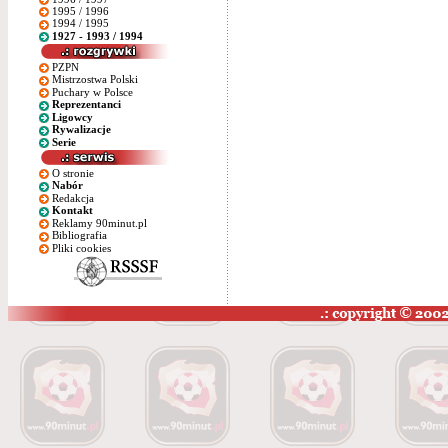
1995 / 1996
1994 / 1995
1927 - 1993 / 1994
PZPN
Mistrzostwa Polski
Puchary w Polsce
Reprezentanci
Ligowcy
Rywalizacje
Serie
O stronie
Nabór
Redakcja
Kontakt
Reklamy 90minut.pl
Bibliografia
Pliki cookies