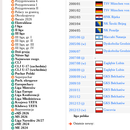
Przygotowania E
TSV München von 
2000/01
Przygotowania I
Przygotowania II
TSV München von 
2001/02
Polacy za granicą
Obcokrajowcy
HNK Rijeka
2002/03
Baraże 2026
Ekstraklasa
NK Široki Brijeg
2003/04
I liga
II liga
NK Posušje
2004/05
III liga
Maccabi Natanja
III liga, gr. I
2005/06 (j)
III liga, gr. II
Dyskobolia Grodzi
2005/06 (w)
III liga, gr. III
III liga, gr. IV
Dyskobolia Grodzi
2006/07
Dziś grają
Niższe ligi
2007/08 (j)
-
Najnowsze rozgr.
CLJ
Zagłębie Lubin
2007/08 (w)
CLJ U-17 (zachodnia)
Zagłębie Lubin
CLJ U-17 (wschodnia)
2008/09 (j)
Puchar Polski
GKS Bełchatów
2008/09 (w)
Superpuchar
Puch. okręgowe
GKS Bełchatów
2009/10
Europuchary
Liga Mistrzów
GKS Bełchatów
2010/11
Liga Europy
Liga Konferencji
GKS Bełchatów
2011/12
Liga Młodzieżowa
Krajowy UEFA
GKS Bełchatów
2012/13 (j)
Klubowy UEFA
Reprezentacja
Cracovia
2012/13 (w)
eMŚ 2026
liga polska
MŚ 2026
Liga Narodów 26/27
Ostatnie newsy:
eME 2024
ME 2024