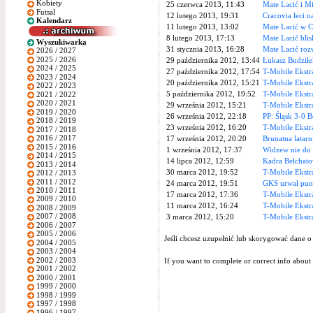
Kobiety
25 czerwca 2013, 11:43
Mate Lacić i Mi
Futsal
12 lutego 2013, 19:31
Cracovia leci n
Kalendarz
11 lutego 2013, 13:02
Mate Lacić w C
8 lutego 2013, 17:13
Mate Lacić blis
Wyszukiwarka
31 stycznia 2013, 16:28
Mate Lacić roz
2026 / 2027
2025 / 2026
29 października 2012, 13:44
Łukasz Budziłe
2024 / 2025
27 października 2012, 17:54
T-Mobile Ekstr
2023 / 2024
20 października 2012, 15:21
T-Mobile Ekstr
2022 / 2023
5 października 2012, 19:52
T-Mobile Ekstr
2021 / 2022
2020 / 2021
29 września 2012, 15:21
T-Mobile Ekstr
2019 / 2020
26 września 2012, 22:18
PP: Śląsk 3-0 
2018 / 2019
23 września 2012, 16:20
T-Mobile Ekstr
2017 / 2018
2016 / 2017
17 września 2012, 20:20
Brunatna latarn
2015 / 2016
1 września 2012, 17:37
Widzew nie do 
2014 / 2015
14 lipca 2012, 12:59
Kadra Bełchat
2013 / 2014
30 marca 2012, 19:52
T-Mobile Ekstr
2012 / 2013
2011 / 2012
24 marca 2012, 19:51
GKS urwał pun
2010 / 2011
17 marca 2012, 17:36
T-Mobile Ekstr
2009 / 2010
11 marca 2012, 16:24
T-Mobile Ekstr
2008 / 2009
2007 / 2008
3 marca 2012, 15:20
T-Mobile Ekstr
2006 / 2007
2005 / 2006
Jeśli chcesz uzupełnić lub skorygować dane o
2004 / 2005
2003 / 2004
2002 / 2003
If you want to complete or correct info about 
2001 / 2002
2000 / 2001
1999 / 2000
1998 / 1999
1997 / 1998
1996 / 1997