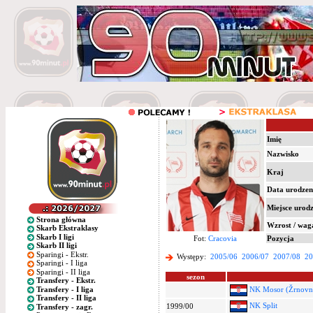
Imię
Nazwisko
Kraj
Data urodzen
Miejsce urod
Strona główna
Wzrost / wag
Skarb Ekstraklasy
Skarb I ligi
Fot:
Cracovia
Pozycja
Skarb II ligi
Sparingi - Ekstr.
Występy:
2005/06
2006/07
2007/08
20
Sparingi - I liga
Sparingi - II liga
sezon
Transfery - Ekstr.
Transfery - I liga
NK Mosor (Žrnovn
Transfery - II liga
NK Split
1999/00
Transfery - zagr.