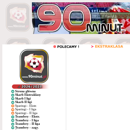
Strona główna
Skarb Ekstraklasy
Skarb I ligi
Skarb II ligi
Sparingi - Ekstr.
Sparingi - I liga
Sparingi - II liga
Transfery - Ekstr.
Transfery - I liga
Transfery - II liga
Transfery - zagr.