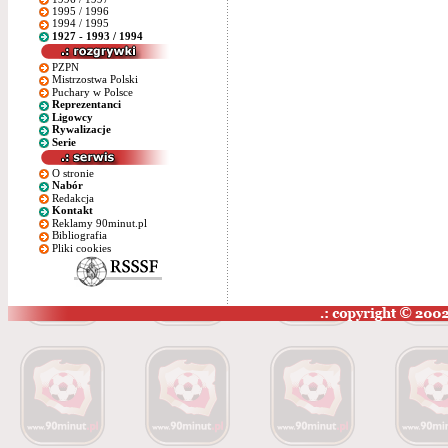
1995 / 1996
1994 / 1995
1927 - 1993 / 1994
PZPN
Mistrzostwa Polski
Puchary w Polsce
Reprezentanci
Ligowcy
Rywalizacje
Serie
O stronie
Nabór
Redakcja
Kontakt
Reklamy 90minut.pl
Bibliografia
Pliki cookies