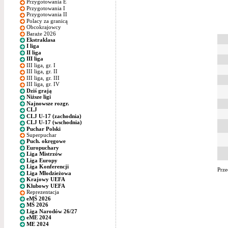
Przygotowania E
Przygotowania I
Przygotowania II
Polacy za granicą
Obcokrajowcy
Baraże 2026
Ekstraklasa
I liga
II liga
III liga
III liga, gr. I
III liga, gr. II
III liga, gr. III
III liga, gr. IV
Dziś grają
Niższe ligi
Najnowsze rozgr.
CLJ
CLJ U-17 (zachodnia)
CLJ U-17 (wschodnia)
Puchar Polski
Superpuchar
Puch. okręgowe
Europuchary
Liga Mistrzów
Liga Europy
Liga Konferencji
Prze
Liga Młodzieżowa
Krajowy UEFA
Klubowy UEFA
Reprezentacja
eMŚ 2026
MŚ 2026
Liga Narodów 26/27
eME 2024
ME 2024