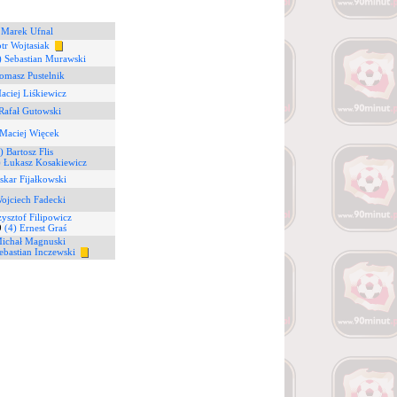
 Marek Ufnal
otr Wojtasiak
) Sebastian Murawski
omasz Pustelnik
aciej Liśkiewicz
Rafał Gutowski
 Maciej Więcek
) Bartosz Flis
) Łukasz Kosakiewicz
skar Fijałkowski
ojciech Fadecki
zysztof Filipowicz
9
(4) Ernest Graś
Michał Magnuski
ebastian Inczewski