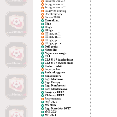
Przygotowania E
Przygotowania I
Przygotowania II
Polacy za granicą
Obcokrajowcy
Baraże 2026
Ekstraklasa
I liga
II liga
III liga
III liga, gr. I
III liga, gr. II
III liga, gr. III
III liga, gr. IV
Dziś grają
Niższe ligi
Najnowsze rozgr.
CLJ
CLJ U-17 (zachodnia)
CLJ U-17 (wschodnia)
Puchar Polski
Superpuchar
Puch. okręgowe
Europuchary
Liga Mistrzów
Liga Europy
Liga Konferencji
Liga Młodzieżowa
Krajowy UEFA
Klubowy UEFA
Reprezentacja
eMŚ 2026
MŚ 2026
Liga Narodów 26/27
eME 2024
ME 2024