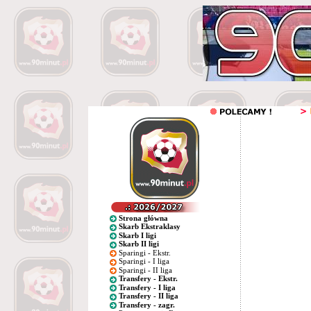
Strona główna
Skarb Ekstraklasy
Skarb I ligi
Skarb II ligi
Sparingi - Ekstr.
Sparingi - I liga
Sparingi - II liga
Transfery - Ekstr.
Transfery - I liga
Transfery - II liga
Transfery - zagr.