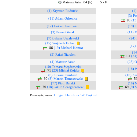
Mateusz Arian 84 (k)
5 - 0
(1) Krystian Rudnicki
(1)
(3) Pi
(11) Adam Orłowicz
90
(13
(17) Łukasz Ganowicz
(19) T
(3) Paweł Gierak
(11) M
(7) Łukasz Uszalewski
(24) 
(15) Wojciech Hober
(17)
86
(19) Michael Komor
(14
(5) Rafał Niziołek
61
(23
(4) Mateusz Arian
(25) O
(10) Tomasz Swędrowski
(18) W
71
(23) Michał Kojder
(6) Łukasz Reinhard
(15) Kr
60
(8) Marcin Tomaszewski
5
(77) Piotr Burski
(16) 
79
(18) Jakub Grzegorzewski
69
(9) S
Przeczytaj news:
II liga: Kluczbork 5-0 Błękitni