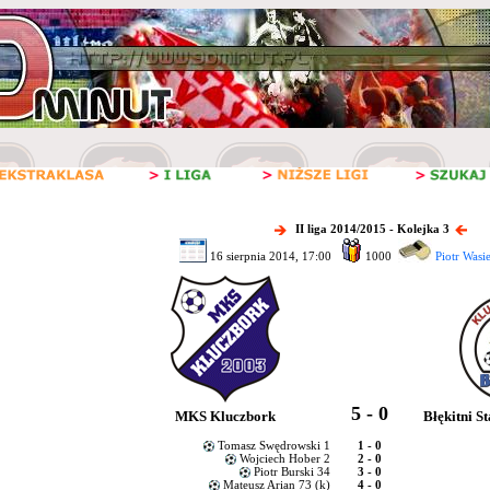
II liga 2014/2015 - Kolejka 3
16 sierpnia 2014, 17:00
1000
Piotr Wasi
5 - 0
MKS Kluczbork
Błękitni S
Tomasz Swędrowski 1
1 - 0
Wojciech Hober 2
2 - 0
Piotr Burski 34
3 - 0
Mateusz Arian 73 (k)
4 - 0