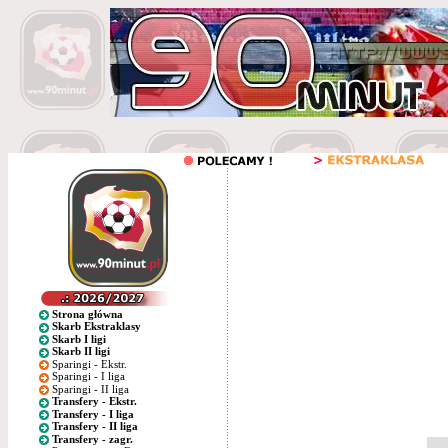
Strona główna
Skarb Ekstraklasy
Skarb I ligi
Skarb II ligi
Sparingi - Ekstr.
Sparingi - I liga
Sparingi - II liga
Transfery - Ekstr.
Transfery - I liga
Transfery - II liga
Transfery - zagr.