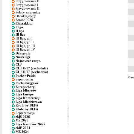
Przygotowania E
Przygotowania I
Przygotowania II
Polacy za granicą
Obcokrajowcy
Baraże 2026
Ekstraklasa
I liga
II liga
III liga
III liga, gr. I
III liga, gr. II
III liga, gr. III
III liga, gr. IV
Dziś grają
Niższe ligi
Najnowsze rozgr.
CLJ
CLJ U-17 (zachodnia)
CLJ U-17 (wschodnia)
Puchar Polski
Prze
Superpuchar
Puch. okręgowe
Europuchary
Liga Mistrzów
Liga Europy
Liga Konferencji
Liga Młodzieżowa
Krajowy UEFA
Klubowy UEFA
Reprezentacja
eMŚ 2026
MŚ 2026
Liga Narodów 26/27
eME 2024
ME 2024