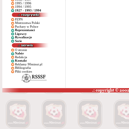
1995 / 1996
1994 / 1995
1927 - 1993 / 1994
PZPN
Mistrzostwa Polski
Puchary w Polsce
Reprezentanci
Ligowcy
Rywalizacje
Serie
O stronie
Nabór
Redakcja
Kontakt
Reklamy 90minut.pl
Bibliografia
Pliki cookies