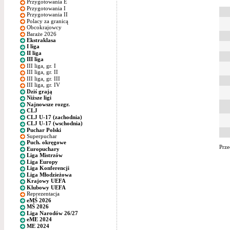
Przygotowania E
Przygotowania I
Przygotowania II
Polacy za granicą
Obcokrajowcy
Baraże 2026
Ekstraklasa
I liga
II liga
III liga
III liga, gr. I
III liga, gr. II
III liga, gr. III
III liga, gr. IV
Dziś grają
Niższe ligi
Najnowsze rozgr.
CLJ
CLJ U-17 (zachodnia)
CLJ U-17 (wschodnia)
Puchar Polski
Superpuchar
Puch. okręgowe
Prze
Europuchary
Liga Mistrzów
Liga Europy
Liga Konferencji
Liga Młodzieżowa
Krajowy UEFA
Klubowy UEFA
Reprezentacja
eMŚ 2026
MŚ 2026
Liga Narodów 26/27
eME 2024
ME 2024