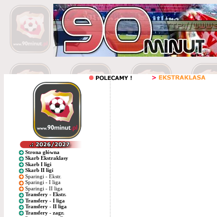
Strona główna
Skarb Ekstraklasy
Skarb I ligi
Skarb II ligi
Sparingi - Ekstr.
Sparingi - I liga
Sparingi - II liga
Transfery - Ekstr.
Transfery - I liga
Transfery - II liga
Transfery - zagr.