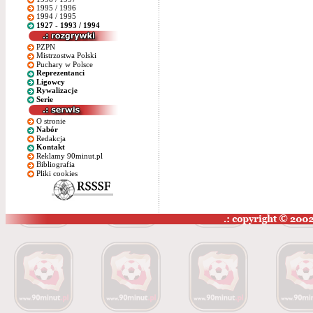
1995 / 1996
1994 / 1995
1927 - 1993 / 1994
PZPN
Mistrzostwa Polski
Puchary w Polsce
Reprezentanci
Ligowcy
Rywalizacje
Serie
O stronie
Nabór
Redakcja
Kontakt
Reklamy 90minut.pl
Bibliografia
Pliki cookies