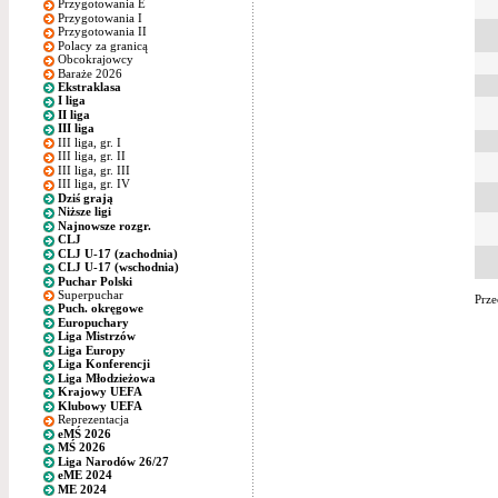
Przygotowania E
Przygotowania I
Przygotowania II
Polacy za granicą
Obcokrajowcy
Baraże 2026
Ekstraklasa
I liga
II liga
III liga
III liga, gr. I
III liga, gr. II
III liga, gr. III
III liga, gr. IV
Dziś grają
Niższe ligi
Najnowsze rozgr.
CLJ
CLJ U-17 (zachodnia)
CLJ U-17 (wschodnia)
Puchar Polski
Superpuchar
Prze
Puch. okręgowe
Europuchary
Liga Mistrzów
Liga Europy
Liga Konferencji
Liga Młodzieżowa
Krajowy UEFA
Klubowy UEFA
Reprezentacja
eMŚ 2026
MŚ 2026
Liga Narodów 26/27
eME 2024
ME 2024