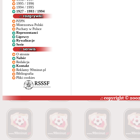
1995 / 1996
1994 / 1995
1927 - 1993 / 1994
PZPN
Mistrzostwa Polski
Puchary w Polsce
Reprezentanci
Ligowcy
Rywalizacje
Serie
O stronie
Nabór
Redakcja
Kontakt
Reklamy 90minut.pl
Bibliografia
Pliki cookies