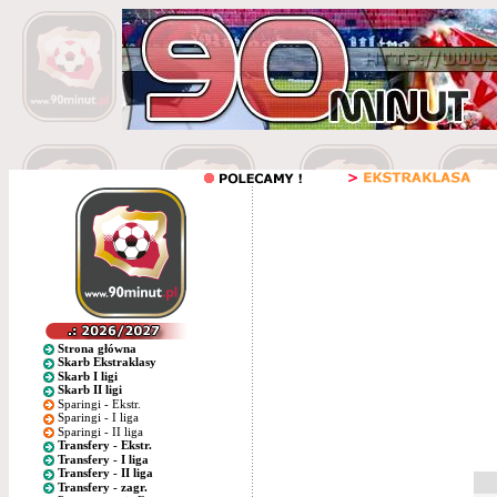
Strona główna
Skarb Ekstraklasy
Skarb I ligi
Skarb II ligi
Sparingi - Ekstr.
Sparingi - I liga
Sparingi - II liga
Transfery - Ekstr.
Transfery - I liga
Transfery - II liga
Transfery - zagr.