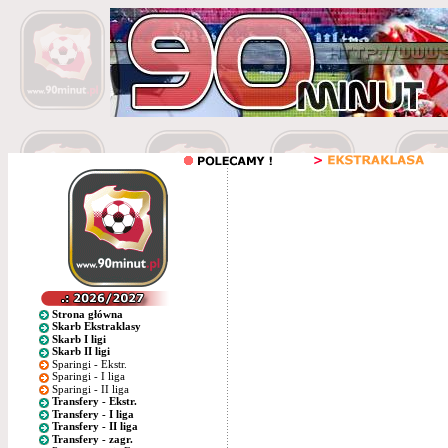
Strona główna
Skarb Ekstraklasy
Skarb I ligi
Skarb II ligi
Sparingi - Ekstr.
Sparingi - I liga
Sparingi - II liga
Transfery - Ekstr.
Transfery - I liga
Transfery - II liga
Transfery - zagr.