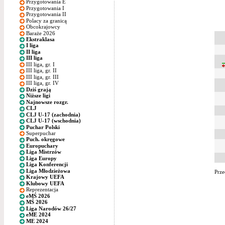
Przygotowania E
Przygotowania I
Przygotowania II
Polacy za granicą
Obcokrajowcy
Baraże 2026
Ekstraklasa
I liga
II liga
III liga
III liga, gr. I
III liga, gr. II
III liga, gr. III
III liga, gr. IV
Dziś grają
Niższe ligi
Najnowsze rozgr.
CLJ
CLJ U-17 (zachodnia)
CLJ U-17 (wschodnia)
Puchar Polski
Superpuchar
Puch. okręgowe
Europuchary
Liga Mistrzów
Liga Europy
Liga Konferencji
Liga Młodzieżowa
Prze
Krajowy UEFA
Klubowy UEFA
Reprezentacja
eMŚ 2026
MŚ 2026
Liga Narodów 26/27
eME 2024
ME 2024