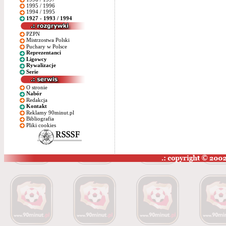
1995 / 1996
1994 / 1995
1927 - 1993 / 1994
PZPN
Mistrzostwa Polski
Puchary w Polsce
Reprezentanci
Ligowcy
Rywalizacje
Serie
O stronie
Nabór
Redakcja
Kontakt
Reklamy 90minut.pl
Bibliografia
Pliki cookies