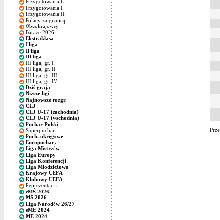
Przygotowania E
Przygotowania I
Przygotowania II
Polacy za granicą
Obcokrajowcy
Baraże 2026
Ekstraklasa
I liga
II liga
III liga
III liga, gr. I
III liga, gr. II
III liga, gr. III
III liga, gr. IV
Dziś grają
Niższe ligi
Najnowsze rozgr.
CLJ
CLJ U-17 (zachodnia)
CLJ U-17 (wschodnia)
Puchar Polski
Prze
Superpuchar
Puch. okręgowe
Europuchary
Liga Mistrzów
Liga Europy
Liga Konferencji
Liga Młodzieżowa
Krajowy UEFA
Klubowy UEFA
Reprezentacja
eMŚ 2026
MŚ 2026
Liga Narodów 26/27
eME 2024
ME 2024