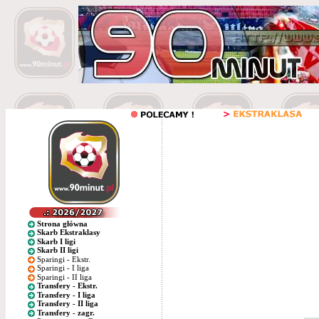
Strona główna
Skarb Ekstraklasy
Skarb I ligi
Skarb II ligi
Sparingi - Ekstr.
Sparingi - I liga
Sparingi - II liga
Transfery - Ekstr.
Transfery - I liga
Transfery - II liga
Transfery - zagr.