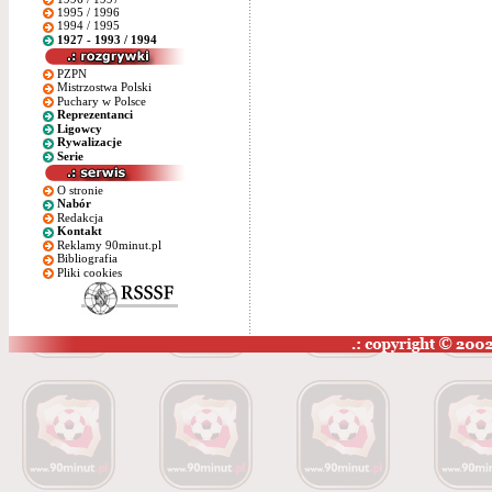
1995 / 1996
1994 / 1995
1927 - 1993 / 1994
PZPN
Mistrzostwa Polski
Puchary w Polsce
Reprezentanci
Ligowcy
Rywalizacje
Serie
O stronie
Nabór
Redakcja
Kontakt
Reklamy 90minut.pl
Bibliografia
Pliki cookies