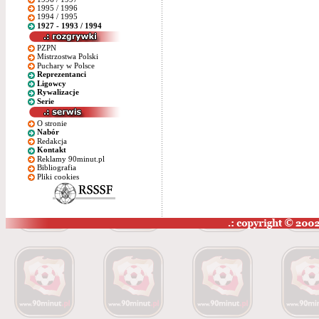
1995 / 1996
1994 / 1995
1927 - 1993 / 1994
PZPN
Mistrzostwa Polski
Puchary w Polsce
Reprezentanci
Ligowcy
Rywalizacje
Serie
O stronie
Nabór
Redakcja
Kontakt
Reklamy 90minut.pl
Bibliografia
Pliki cookies