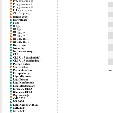
Przygotowania E
Przygotowania I
Przygotowania II
Polacy za granicą
Obcokrajowcy
Baraże 2026
Ekstraklasa
I liga
II liga
III liga
III liga, gr. I
III liga, gr. II
III liga, gr. III
III liga, gr. IV
Dziś grają
Niższe ligi
Najnowsze rozgr.
CLJ
CLJ U-17 (zachodnia)
CLJ U-17 (wschodnia)
Puchar Polski
Superpuchar
Prze
Puch. okręgowe
Europuchary
Liga Mistrzów
Liga Europy
Liga Konferencji
Liga Młodzieżowa
Krajowy UEFA
Klubowy UEFA
Reprezentacja
eMŚ 2026
MŚ 2026
Liga Narodów 26/27
eME 2024
ME 2024