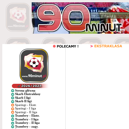
Strona główna
Skarb Ekstraklasy
Skarb I ligi
Skarb II ligi
Sparingi - Ekstr.
Sparingi - I liga
Sparingi - II liga
Transfery - Ekstr.
Transfery - I liga
Transfery - II liga
Transfery - zagr.