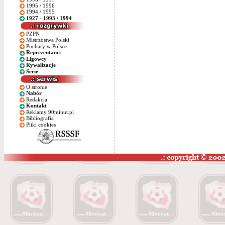
1995 / 1996
1994 / 1995
1927 - 1993 / 1994
PZPN
Mistrzostwa Polski
Puchary w Polsce
Reprezentanci
Ligowcy
Rywalizacje
Serie
O stronie
Nabór
Redakcja
Kontakt
Reklamy 90minut.pl
Bibliografia
Pliki cookies