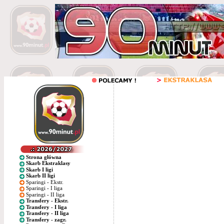
Strona główna
Skarb Ekstraklasy
Skarb I ligi
Skarb II ligi
Sparingi - Ekstr.
Sparingi - I liga
Sparingi - II liga
Transfery - Ekstr.
Transfery - I liga
Transfery - II liga
Transfery - zagr.