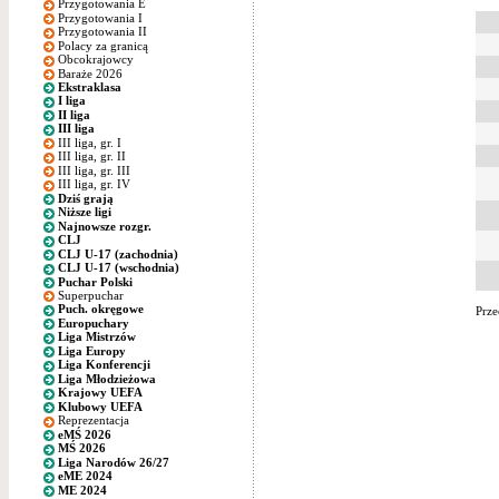
Przygotowania E
Przygotowania I
Przygotowania II
Polacy za granicą
Obcokrajowcy
Baraże 2026
Ekstraklasa
I liga
II liga
III liga
III liga, gr. I
III liga, gr. II
III liga, gr. III
III liga, gr. IV
Dziś grają
Niższe ligi
Najnowsze rozgr.
CLJ
CLJ U-17 (zachodnia)
CLJ U-17 (wschodnia)
Puchar Polski
Superpuchar
Puch. okręgowe
Prze
Europuchary
Liga Mistrzów
Liga Europy
Liga Konferencji
Liga Młodzieżowa
Krajowy UEFA
Klubowy UEFA
Reprezentacja
eMŚ 2026
MŚ 2026
Liga Narodów 26/27
eME 2024
ME 2024