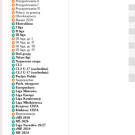
Przygotowania E
Przygotowania I
Przygotowania II
Polacy za granicą
Obcokrajowcy
Baraże 2026
Ekstraklasa
I liga
II liga
III liga
III liga, gr. I
III liga, gr. II
III liga, gr. III
III liga, gr. IV
Dziś grają
Niższe ligi
Najnowsze rozgr.
CLJ
CLJ U-17 (zachodnia)
CLJ U-17 (wschodnia)
Puchar Polski
Superpuchar
Puch. okręgowe
Europuchary
Liga Mistrzów
Liga Europy
Liga Konferencji
Liga Młodzieżowa
Krajowy UEFA
Klubowy UEFA
Reprezentacja
eMŚ 2026
MŚ 2026
Liga Narodów 26/27
eME 2024
ME 2024