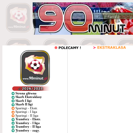
Strona główna
Skarb Ekstraklasy
Skarb I ligi
Skarb II ligi
Sparingi - Ekstr.
Sparingi - I liga
Sparingi - II liga
Transfery - Ekstr.
Transfery - I liga
Transfery - II liga
Transfery - zagr.