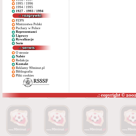
1995 / 1996
1994 / 1995
1927 - 1993 / 1994
PZPN
Mistrzostwa Polski
Puchary w Polsce
Reprezentanci
Ligowcy
Rywalizacje
Serie
O stronie
Nabór
Redakcja
Kontakt
Reklamy 90minut.pl
Bibliografia
Pliki cookies