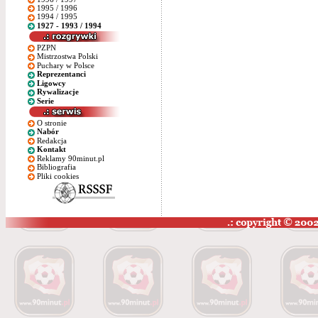
1995 / 1996
1994 / 1995
1927 - 1993 / 1994
PZPN
Mistrzostwa Polski
Puchary w Polsce
Reprezentanci
Ligowcy
Rywalizacje
Serie
O stronie
Nabór
Redakcja
Kontakt
Reklamy 90minut.pl
Bibliografia
Pliki cookies