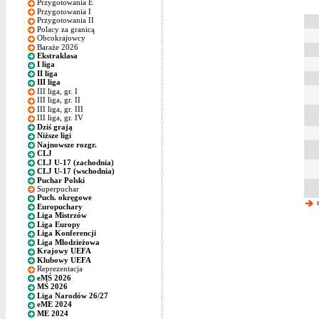
Przygotowania E
Przygotowania I
Przygotowania II
Polacy za granicą
Obcokrajowcy
Baraże 2026
Ekstraklasa
I liga
II liga
III liga
III liga, gr. I
III liga, gr. II
III liga, gr. III
III liga, gr. IV
Dziś grają
Niższe ligi
Najnowsze rozgr.
CLJ
CLJ U-17 (zachodnia)
CLJ U-17 (wschodnia)
Puchar Polski
Superpuchar
Puch. okręgowe
n
Europuchary
Liga Mistrzów
Liga Europy
Liga Konferencji
Liga Młodzieżowa
Krajowy UEFA
Klubowy UEFA
Reprezentacja
eMŚ 2026
MŚ 2026
Liga Narodów 26/27
eME 2024
ME 2024