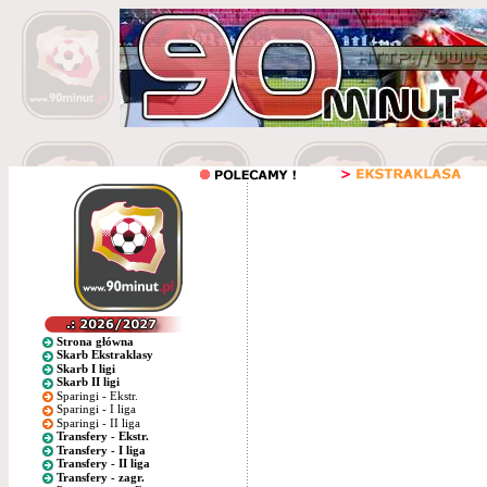
Strona główna
Skarb Ekstraklasy
Skarb I ligi
Skarb II ligi
Sparingi - Ekstr.
Sparingi - I liga
Sparingi - II liga
Transfery - Ekstr.
Transfery - I liga
Transfery - II liga
Transfery - zagr.