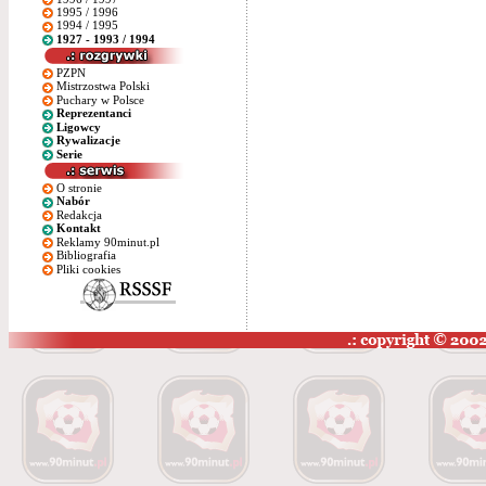
1995 / 1996
1994 / 1995
1927 - 1993 / 1994
PZPN
Mistrzostwa Polski
Puchary w Polsce
Reprezentanci
Ligowcy
Rywalizacje
Serie
O stronie
Nabór
Redakcja
Kontakt
Reklamy 90minut.pl
Bibliografia
Pliki cookies