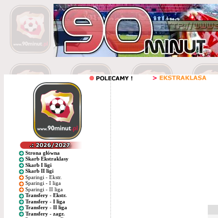
Strona główna
Skarb Ekstraklasy
Skarb I ligi
Skarb II ligi
Sparingi - Ekstr.
Sparingi - I liga
Sparingi - II liga
Transfery - Ekstr.
Transfery - I liga
Transfery - II liga
Transfery - zagr.