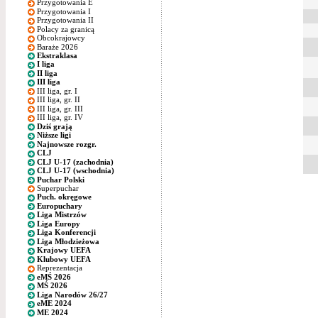
Przygotowania E
Przygotowania I
Przygotowania II
Polacy za granicą
Obcokrajowcy
Baraże 2026
Ekstraklasa
I liga
II liga
III liga
III liga, gr. I
III liga, gr. II
III liga, gr. III
III liga, gr. IV
Dziś grają
Niższe ligi
Najnowsze rozgr.
CLJ
CLJ U-17 (zachodnia)
CLJ U-17 (wschodnia)
Puchar Polski
Superpuchar
Puch. okręgowe
Europuchary
Liga Mistrzów
Liga Europy
Liga Konferencji
Liga Młodzieżowa
Krajowy UEFA
Klubowy UEFA
Reprezentacja
eMŚ 2026
MŚ 2026
Liga Narodów 26/27
eME 2024
ME 2024