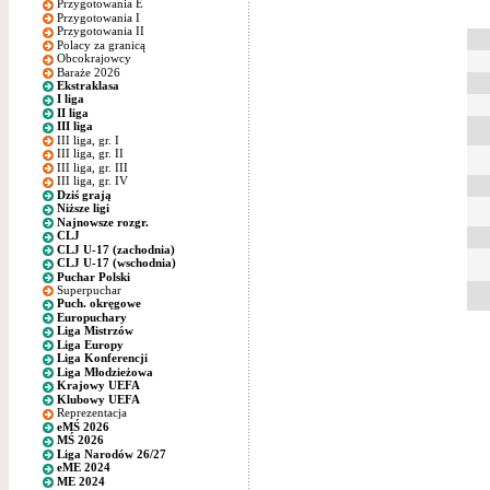
Przygotowania E
Przygotowania I
Przygotowania II
Polacy za granicą
Obcokrajowcy
Baraże 2026
Ekstraklasa
I liga
II liga
III liga
III liga, gr. I
III liga, gr. II
III liga, gr. III
III liga, gr. IV
Dziś grają
Niższe ligi
Najnowsze rozgr.
CLJ
CLJ U-17 (zachodnia)
CLJ U-17 (wschodnia)
Puchar Polski
Superpuchar
Puch. okręgowe
Europuchary
Liga Mistrzów
Liga Europy
Liga Konferencji
Liga Młodzieżowa
Krajowy UEFA
Klubowy UEFA
Reprezentacja
eMŚ 2026
MŚ 2026
Liga Narodów 26/27
eME 2024
ME 2024