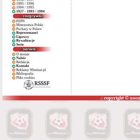
1995 / 1996
1994 / 1995
1927 - 1993 / 1994
PZPN
Mistrzostwa Polski
Puchary w Polsce
Reprezentanci
Ligowcy
Rywalizacje
Serie
O stronie
Nabór
Redakcja
Kontakt
Reklamy 90minut.pl
Bibliografia
Pliki cookies