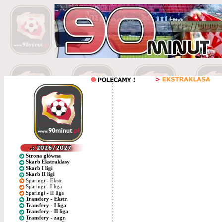
Strona główna
Skarb Ekstraklasy
Skarb I ligi
Skarb II ligi
Sparingi - Ekstr.
Sparingi - I liga
Sparingi - II liga
Transfery - Ekstr.
Transfery - I liga
Transfery - II liga
Transfery - zagr.