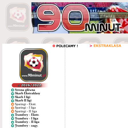
Strona główna
Skarb Ekstraklasy
Skarb I ligi
Skarb II ligi
Sparingi - Ekstr.
Sparingi - I liga
Sparingi - II liga
Transfery - Ekstr.
Transfery - I liga
Transfery - II liga
Transfery - zagr.