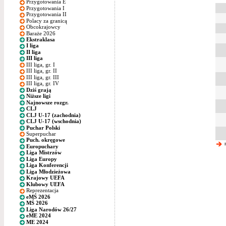
Przygotowania E
Przygotowania I
Przygotowania II
Polacy za granicą
Obcokrajowcy
Baraże 2026
Ekstraklasa
I liga
II liga
III liga
III liga, gr. I
III liga, gr. II
III liga, gr. III
III liga, gr. IV
Dziś grają
Niższe ligi
Najnowsze rozgr.
CLJ
CLJ U-17 (zachodnia)
CLJ U-17 (wschodnia)
Puchar Polski
Superpuchar
Puch. okręgowe
n
Europuchary
Liga Mistrzów
Liga Europy
Liga Konferencji
Liga Młodzieżowa
Krajowy UEFA
Klubowy UEFA
Reprezentacja
eMŚ 2026
MŚ 2026
Liga Narodów 26/27
eME 2024
ME 2024