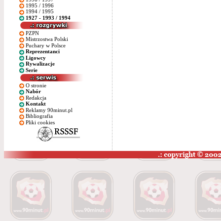
1995 / 1996
1994 / 1995
1927 - 1993 / 1994
PZPN
Mistrzostwa Polski
Puchary w Polsce
Reprezentanci
Ligowcy
Rywalizacje
Serie
O stronie
Nabór
Redakcja
Kontakt
Reklamy 90minut.pl
Bibliografia
Pliki cookies