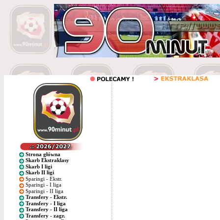
Strona główna
Skarb Ekstraklasy
Skarb I ligi
Skarb II ligi
Sparingi - Ekstr.
Sparingi - I liga
Sparingi - II liga
Transfery - Ekstr.
Transfery - I liga
Transfery - II liga
Transfery - zagr.