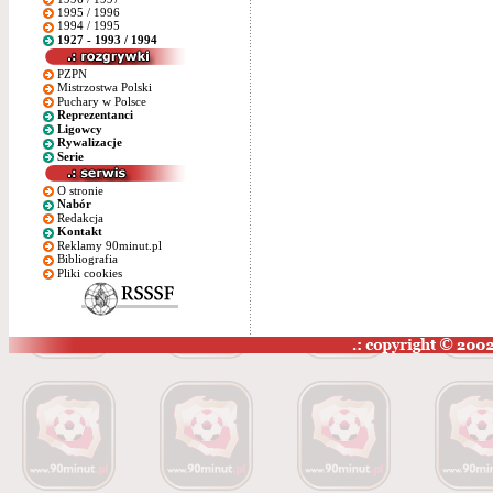
1995 / 1996
1994 / 1995
1927 - 1993 / 1994
PZPN
Mistrzostwa Polski
Puchary w Polsce
Reprezentanci
Ligowcy
Rywalizacje
Serie
O stronie
Nabór
Redakcja
Kontakt
Reklamy 90minut.pl
Bibliografia
Pliki cookies