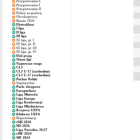
Przygotowania E
Przygotowania I
Przygotowania II
Polacy za granicą
Obcokrajowcy
Baraże 2026
Ekstraklasa
I liga
II liga
III liga
III liga, gr. I
III liga, gr. II
III liga, gr. III
III liga, gr. IV
Dziś grają
Niższe ligi
Najnowsze rozgr.
CLJ
CLJ U-17 (zachodnia)
CLJ U-17 (wschodnia)
Puchar Polski
Superpuchar
Puch. okręgowe
Europuchary
Liga Mistrzów
Liga Europy
Liga Konferencji
Liga Młodzieżowa
Krajowy UEFA
Klubowy UEFA
Reprezentacja
eMŚ 2026
MŚ 2026
Liga Narodów 26/27
eME 2024
ME 2024