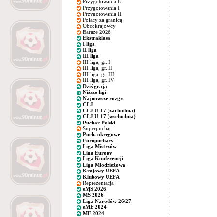
Przygotowania E
Przygotowania I
Przygotowania II
Polacy za granicą
Obcokrajowcy
Baraże 2026
Ekstraklasa
I liga
II liga
III liga
III liga, gr. I
III liga, gr. II
III liga, gr. III
III liga, gr. IV
Dziś grają
Niższe ligi
Najnowsze rozgr.
CLJ
CLJ U-17 (zachodnia)
CLJ U-17 (wschodnia)
Puchar Polski
Superpuchar
Puch. okręgowe
Europuchary
Liga Mistrzów
Liga Europy
Liga Konferencji
Liga Młodzieżowa
Krajowy UEFA
Klubowy UEFA
Reprezentacja
eMŚ 2026
MŚ 2026
Liga Narodów 26/27
eME 2024
ME 2024