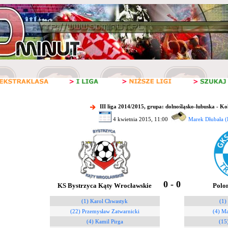
III liga 2014/2015, grupa: dolnośląsko-lubuska - Ko
4 kwietnia 2015, 11:00
Marek Dłubała (
0 - 0
KS Bystrzyca Kąty Wrocławskie
Polo
(1) Karol Chwastyk
(1)
(22) Przemysław Zatwarnicki
(4) Ma
(4) Kamil Pirga
(15