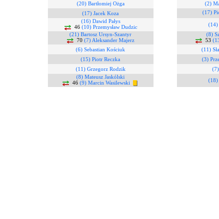
(20) Bartłomiej Ożga
(2) Ma
(17) Pi
(17) Jacek Koza
(16) Dawid Pałys
(14)
46
(10) Przemysław Dudzic
(21) Bartosz Ursyn-Szantyr
(8) 
70
(7) Aleksander Majerz
53
(1
(6) Sebastian Kościuk
(11) Sł
(15) Piotr Reczka
(3) Pr
(11) Grzegorz Rodzik
(7
(8) Mateusz Jaskólski
(18)
46
(9) Marcin Wasilewski