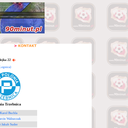
lejka 22
Legnica)
nia Trzebnica
 Karol Buchla
rcin Waliszczak
) Jakub Suder