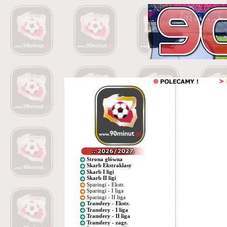
Strona główna
Skarb Ekstraklasy
Skarb I ligi
Skarb II ligi
Sparingi - Ekstr.
Sparingi - I liga
Sparingi - II liga
Transfery - Ekstr.
Transfery - I liga
Transfery - II liga
Transfery - zagr.