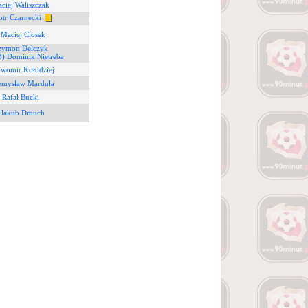
ciej Waliszczak
otr Czarnecki
 Maciej Ciosek
Szymon Delczyk
3) Dominik Nietreba
awomir Kołodziej
zemysław Marduła
) Rafał Bucki
 Jakub Dmuch