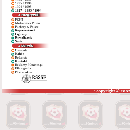
1995 / 1996
1994 / 1995
1927 - 1993 / 1994
PZPN
Mistrzostwa Polski
Puchary w Polsce
Reprezentanci
Ligowcy
Rywalizacje
Serie
O stronie
Nabór
Redakcja
Kontakt
Reklamy 90minut.pl
Bibliografia
Pliki cookies