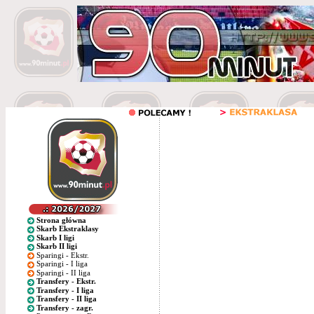
Strona główna
Skarb Ekstraklasy
Skarb I ligi
Skarb II ligi
Sparingi - Ekstr.
Sparingi - I liga
Sparingi - II liga
Transfery - Ekstr.
Transfery - I liga
Transfery - II liga
Transfery - zagr.