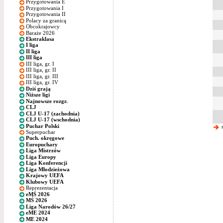
Przygotowania E
Przygotowania I
Przygotowania II
Polacy za granicą
Obcokrajowcy
Baraże 2026
Ekstraklasa
I liga
II liga
III liga
III liga, gr. I
III liga, gr. II
III liga, gr. III
III liga, gr. IV
Dziś grają
Niższe ligi
Najnowsze rozgr.
CLJ
CLJ U-17 (zachodnia)
CLJ U-17 (wschodnia)
Puchar Polski
n
Superpuchar
Puch. okręgowe
Europuchary
Liga Mistrzów
Liga Europy
Liga Konferencji
Liga Młodzieżowa
Krajowy UEFA
Klubowy UEFA
Reprezentacja
eMŚ 2026
MŚ 2026
Liga Narodów 26/27
eME 2024
ME 2024