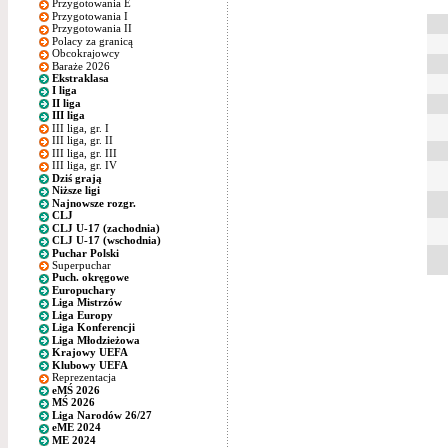
Przygotowania E
Przygotowania I
Przygotowania II
Polacy za granicą
Obcokrajowcy
Baraże 2026
Ekstraklasa
I liga
II liga
III liga
III liga, gr. I
III liga, gr. II
III liga, gr. III
III liga, gr. IV
Dziś grają
Niższe ligi
Najnowsze rozgr.
CLJ
CLJ U-17 (zachodnia)
CLJ U-17 (wschodnia)
Puchar Polski
Superpuchar
Puch. okręgowe
Europuchary
Liga Mistrzów
Liga Europy
Liga Konferencji
Liga Młodzieżowa
Krajowy UEFA
Klubowy UEFA
Reprezentacja
eMŚ 2026
MŚ 2026
Liga Narodów 26/27
eME 2024
ME 2024