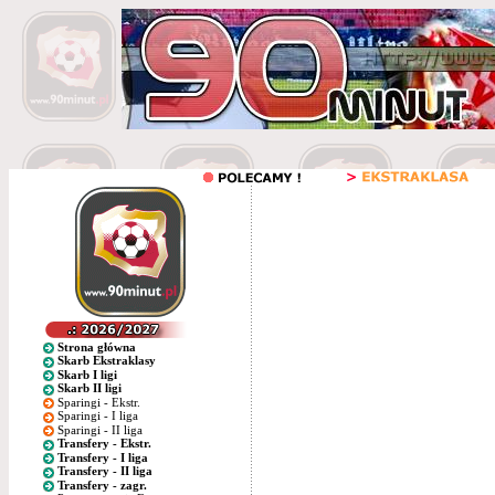
Strona główna
Skarb Ekstraklasy
Skarb I ligi
Skarb II ligi
Sparingi - Ekstr.
Sparingi - I liga
Sparingi - II liga
Transfery - Ekstr.
Transfery - I liga
Transfery - II liga
Transfery - zagr.