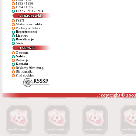
1995 / 1996
1994 / 1995
1927 - 1993 / 1994
PZPN
Mistrzostwa Polski
Puchary w Polsce
Reprezentanci
Ligowcy
Rywalizacje
Serie
O stronie
Nabór
Redakcja
Kontakt
Reklamy 90minut.pl
Bibliografia
Pliki cookies