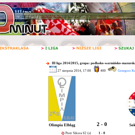
III liga 2014/2015, grupa: podlasko-warmińsko-mazursk
27 sierpnia 2014, 17:00
400
Grzegorz Ku
2 - 0
Olimpia Elbląg
Sok
Piotr Sikora 62 (s)
1 - 0