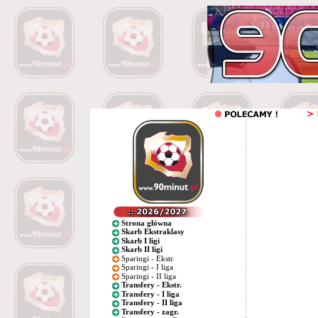
Strona główna
Skarb Ekstraklasy
Skarb I ligi
Skarb II ligi
Sparingi - Ekstr.
Sparingi - I liga
Sparingi - II liga
Transfery - Ekstr.
Transfery - I liga
Transfery - II liga
Transfery - zagr.