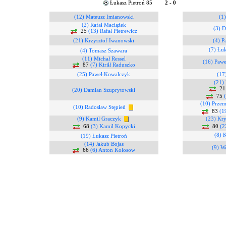
Łukasz Pietroń 85
2 - 0
(12) Mateusz Imianowski
(1)
(2) Rafał Maciążek
(3) 
25
(13) Rafał Pietrewicz
(21) Krzysztof Iwanowski
(4) P
(7) Łu
(4) Tomasz Szawara
(11) Michał Ressel
(16) Pawe
87
(7) Kiriłł Raduszko
(25) Paweł Kowalczyk
(17
(21) 
2
(20) Damian Szuprytowski
75
(10) Przem
(10) Radosław Stępień
83
(1
(9) Kamil Graczyk
(23) Kry
68
(3) Kamil Kopycki
80
(2
(8) 
(19) Łukasz Pietroń
(14) Jakub Bojas
(9) W
66
(6) Anton Kołosow