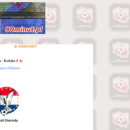
a - Kolejka 4
jawa (Olsztyn)
ół Ostróda