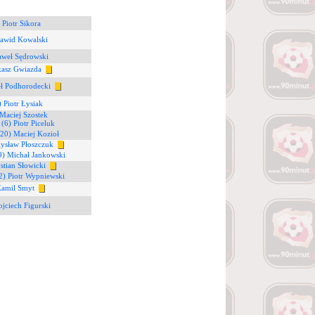
 Piotr Sikora
Dawid Kowalski
aweł Sędrowski
kasz Gwiazda
ł Podhorodecki
) Piotr Łysiak
Maciej Szostek
1
(6) Piotr Piceluk
(20) Maciej Kozioł
ysław Płoszczuk
9) Michał Jankowski
stian Słowicki
2) Piotr Wypniewski
Kamil Smyt
ojciech Figurski