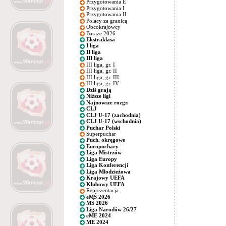
Przygotowania E
Przygotowania I
Przygotowania II
Polacy za granicą
Obcokrajowcy
Baraże 2026
Ekstraklasa
I liga
II liga
III liga
III liga, gr. I
III liga, gr. II
III liga, gr. III
III liga, gr. IV
Dziś grają
Niższe ligi
Najnowsze rozgr.
CLJ
CLJ U-17 (zachodnia)
CLJ U-17 (wschodnia)
Puchar Polski
Superpuchar
Puch. okręgowe
Europuchary
Liga Mistrzów
Liga Europy
Liga Konferencji
Liga Młodzieżowa
Krajowy UEFA
Klubowy UEFA
Reprezentacja
eMŚ 2026
MŚ 2026
Liga Narodów 26/27
eME 2024
ME 2024