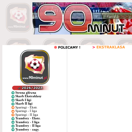
Strona główna
Skarb Ekstraklasy
Skarb I ligi
Skarb II ligi
Sparingi - Ekstr.
Sparingi - I liga
Sparingi - II liga
Transfery - Ekstr.
Transfery - I liga
Transfery - II liga
Transfery - zagr.