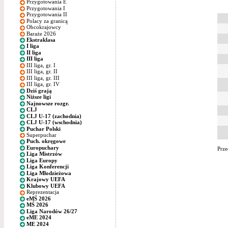
Przygotowania E
Przygotowania I
Przygotowania II
Polacy za granicą
Obcokrajowcy
Baraże 2026
Ekstraklasa
I liga
II liga
III liga
III liga, gr. I
III liga, gr. II
III liga, gr. III
III liga, gr. IV
Dziś grają
Niższe ligi
Najnowsze rozgr.
CLJ
CLJ U-17 (zachodnia)
CLJ U-17 (wschodnia)
Puchar Polski
Superpuchar
Puch. okręgowe
Europuchary
Prze
Liga Mistrzów
Liga Europy
Liga Konferencji
Liga Młodzieżowa
Krajowy UEFA
Klubowy UEFA
Reprezentacja
eMŚ 2026
MŚ 2026
Liga Narodów 26/27
eME 2024
ME 2024