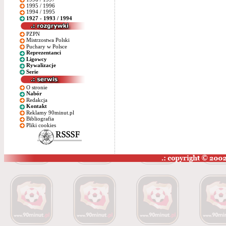
1995 / 1996
1994 / 1995
1927 - 1993 / 1994
PZPN
Mistrzostwa Polski
Puchary w Polsce
Reprezentanci
Ligowcy
Rywalizacje
Serie
O stronie
Nabór
Redakcja
Kontakt
Reklamy 90minut.pl
Bibliografia
Pliki cookies