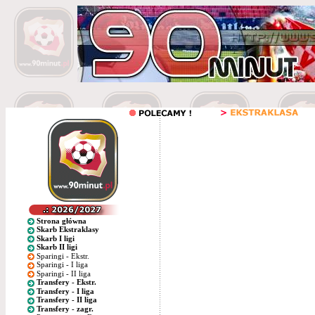
Strona główna
Skarb Ekstraklasy
Skarb I ligi
Skarb II ligi
Sparingi - Ekstr.
Sparingi - I liga
Sparingi - II liga
Transfery - Ekstr.
Transfery - I liga
Transfery - II liga
Transfery - zagr.