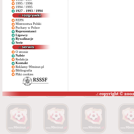
1995 / 1996
1994 / 1995
1927 - 1993 / 1994
PZPN
Mistrzostwa Polski
Puchary w Polsce
Reprezentanci
Ligowcy
Rywalizacje
Serie
O stronie
Nabór
Redakcja
Kontakt
Reklamy 90minut.pl
Bibliografia
Pliki cookies