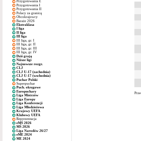
Przygotowania E
Przygotowania I
Przygotowania II
Polacy za granicą
Obcokrajowcy
Baraże 2026
Ekstraklasa
I liga
II liga
III liga
III liga, gr. I
III liga, gr. II
III liga, gr. III
III liga, gr. IV
Dziś grają
Niższe ligi
Najnowsze rozgr.
CLJ
CLJ U-17 (zachodnia)
CLJ U-17 (wschodnia)
Puchar Polski
Superpuchar
Puch. okręgowe
Europuchary
Prze
Liga Mistrzów
Liga Europy
Liga Konferencji
Liga Młodzieżowa
Krajowy UEFA
Klubowy UEFA
Reprezentacja
eMŚ 2026
MŚ 2026
Liga Narodów 26/27
eME 2024
ME 2024