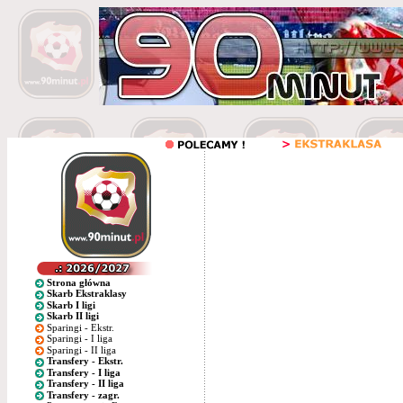
Strona główna
Skarb Ekstraklasy
Skarb I ligi
Skarb II ligi
Sparingi - Ekstr.
Sparingi - I liga
Sparingi - II liga
Transfery - Ekstr.
Transfery - I liga
Transfery - II liga
Transfery - zagr.