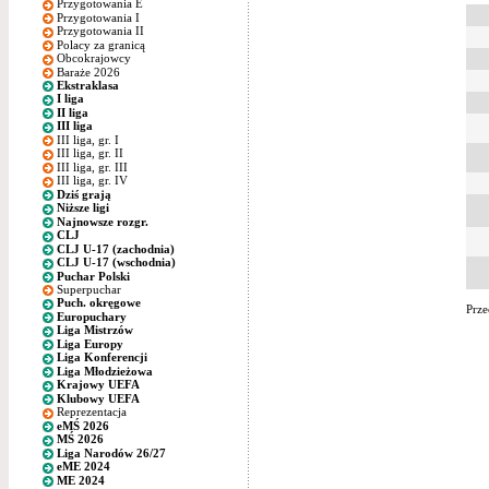
Przygotowania E
Przygotowania I
Przygotowania II
Polacy za granicą
Obcokrajowcy
Baraże 2026
Ekstraklasa
I liga
II liga
III liga
III liga, gr. I
III liga, gr. II
III liga, gr. III
III liga, gr. IV
Dziś grają
Niższe ligi
Najnowsze rozgr.
CLJ
CLJ U-17 (zachodnia)
CLJ U-17 (wschodnia)
Puchar Polski
Superpuchar
Puch. okręgowe
Prze
Europuchary
Liga Mistrzów
Liga Europy
Liga Konferencji
Liga Młodzieżowa
Krajowy UEFA
Klubowy UEFA
Reprezentacja
eMŚ 2026
MŚ 2026
Liga Narodów 26/27
eME 2024
ME 2024