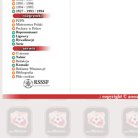
1995 / 1996
1994 / 1995
1927 - 1993 / 1994
PZPN
Mistrzostwa Polski
Puchary w Polsce
Reprezentanci
Ligowcy
Rywalizacje
Serie
O stronie
Nabór
Redakcja
Kontakt
Reklamy 90minut.pl
Bibliografia
Pliki cookies