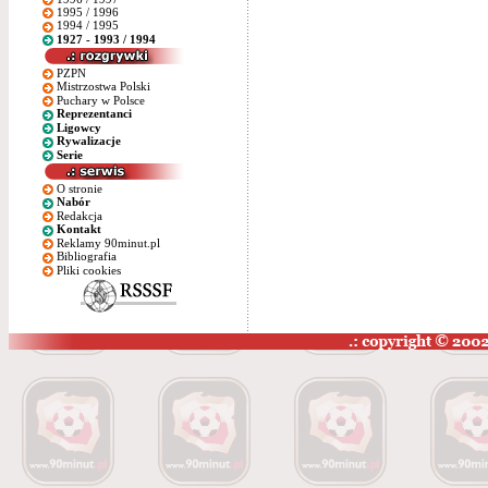
1995 / 1996
1994 / 1995
1927 - 1993 / 1994
PZPN
Mistrzostwa Polski
Puchary w Polsce
Reprezentanci
Ligowcy
Rywalizacje
Serie
O stronie
Nabór
Redakcja
Kontakt
Reklamy 90minut.pl
Bibliografia
Pliki cookies