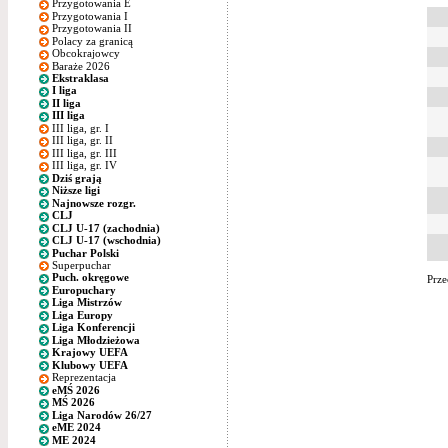
Przygotowania E
Przygotowania I
Przygotowania II
Polacy za granicą
Obcokrajowcy
Baraże 2026
Ekstraklasa
I liga
II liga
III liga
III liga, gr. I
III liga, gr. II
III liga, gr. III
III liga, gr. IV
Dziś grają
Niższe ligi
Najnowsze rozgr.
CLJ
CLJ U-17 (zachodnia)
CLJ U-17 (wschodnia)
Puchar Polski
Superpuchar
Puch. okręgowe
Prze
Europuchary
Liga Mistrzów
Liga Europy
Liga Konferencji
Liga Młodzieżowa
Krajowy UEFA
Klubowy UEFA
Reprezentacja
eMŚ 2026
MŚ 2026
Liga Narodów 26/27
eME 2024
ME 2024