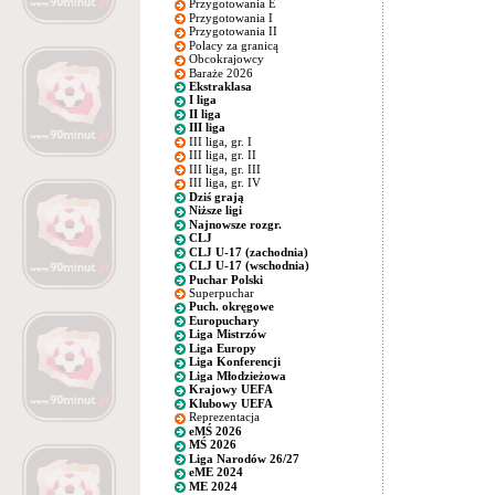
Przygotowania E
Przygotowania I
Przygotowania II
Polacy za granicą
Obcokrajowcy
Baraże 2026
Ekstraklasa
I liga
II liga
III liga
III liga, gr. I
III liga, gr. II
III liga, gr. III
III liga, gr. IV
Dziś grają
Niższe ligi
Najnowsze rozgr.
CLJ
CLJ U-17 (zachodnia)
CLJ U-17 (wschodnia)
Puchar Polski
Superpuchar
Puch. okręgowe
Europuchary
Liga Mistrzów
Liga Europy
Liga Konferencji
Liga Młodzieżowa
Krajowy UEFA
Klubowy UEFA
Reprezentacja
eMŚ 2026
MŚ 2026
Liga Narodów 26/27
eME 2024
ME 2024