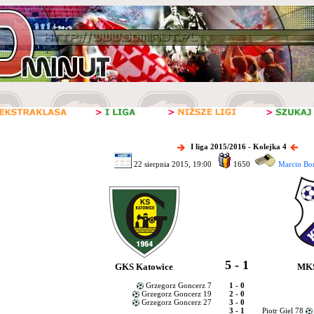
I liga 2015/2016 - Kolejka 4
22 sierpnia 2015, 19:00
1650
Marcin Bor
5 - 1
GKS Katowice
MKS
Grzegorz Goncerz 7
1 - 0
Grzegorz Goncerz 19
2 - 0
Grzegorz Goncerz 27
3 - 0
3 - 1
Piotr Giel 78