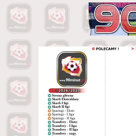
Strona główna
Skarb Ekstraklasy
Skarb I ligi
Skarb II ligi
Sparingi - Ekstr.
Sparingi - I liga
Sparingi - II liga
Transfery - Ekstr.
Transfery - I liga
Transfery - II liga
Transfery - zagr.