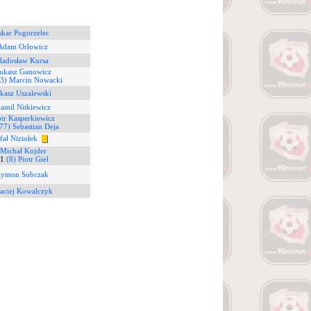
skar Pogorzelec
 Adam Orłowicz
Radosław Kursa
Łukasz Ganowicz
13) Marcin Nowacki
kasz Uszalewski
amil Nitkiewicz
otr Kasperkiewicz
77) Sebastian Deja
fał Niziołek
 Michał Kojder
1
(8) Piotr Giel
zymon Sobczak
aciej Kowalczyk