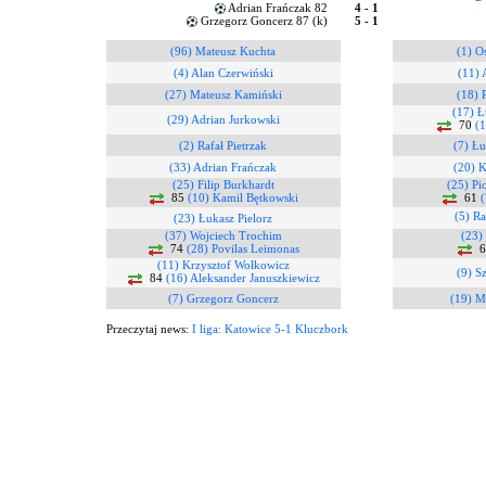
Adrian Frańczak 82
4 - 1
Grzegorz Goncerz 87 (k)
5 - 1
(96) Mateusz Kuchta
(1) O
(4) Alan Czerwiński
(11)
(27) Mateusz Kamiński
(18) 
(17) 
(29) Adrian Jurkowski
70
(
(2) Rafał Pietrzak
(7) Łu
(33) Adrian Frańczak
(20) K
(25) Filip Burkhardt
(25) Pi
85
(10) Kamil Bętkowski
61
(
(5) Ra
(23) Łukasz Pielorz
(37) Wojciech Trochim
(23)
74
(28) Povilas Leimonas
6
(11) Krzysztof Wołkowicz
(9) S
84
(16) Aleksander Januszkiewicz
(7) Grzegorz Goncerz
(19) M
Przeczytaj news:
I liga: Katowice 5-1 Kluczbork