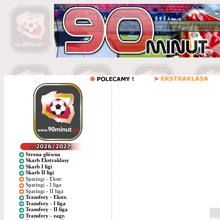
Strona główna
Skarb Ekstraklasy
Skarb I ligi
Skarb II ligi
Sparingi - Ekstr.
Sparingi - I liga
Sparingi - II liga
Transfery - Ekstr.
Transfery - I liga
Transfery - II liga
Transfery - zagr.