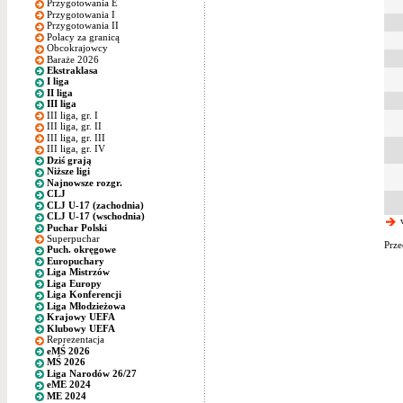
Przygotowania E
Przygotowania I
Przygotowania II
Polacy za granicą
Obcokrajowcy
Baraże 2026
Ekstraklasa
I liga
II liga
III liga
III liga, gr. I
III liga, gr. II
III liga, gr. III
III liga, gr. IV
Dziś grają
Niższe ligi
Najnowsze rozgr.
CLJ
CLJ U-17 (zachodnia)
CLJ U-17 (wschodnia)
w
Puchar Polski
Superpuchar
Prze
Puch. okręgowe
Europuchary
Liga Mistrzów
Liga Europy
Liga Konferencji
Liga Młodzieżowa
Krajowy UEFA
Klubowy UEFA
Reprezentacja
eMŚ 2026
MŚ 2026
Liga Narodów 26/27
eME 2024
ME 2024