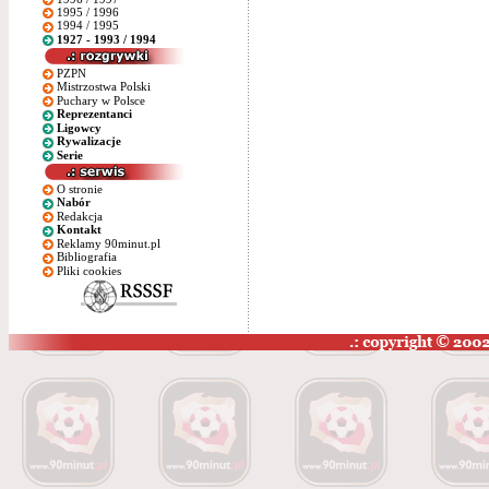
1995 / 1996
1994 / 1995
1927 - 1993 / 1994
PZPN
Mistrzostwa Polski
Puchary w Polsce
Reprezentanci
Ligowcy
Rywalizacje
Serie
O stronie
Nabór
Redakcja
Kontakt
Reklamy 90minut.pl
Bibliografia
Pliki cookies