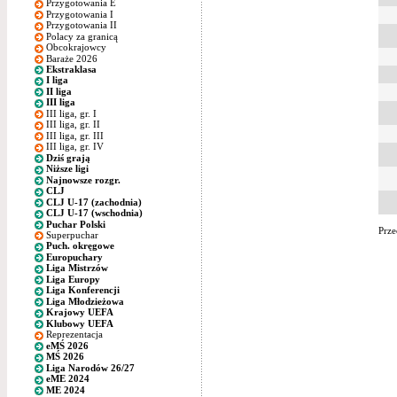
Przygotowania E
Przygotowania I
Przygotowania II
Polacy za granicą
Obcokrajowcy
Baraże 2026
Ekstraklasa
I liga
II liga
III liga
III liga, gr. I
III liga, gr. II
III liga, gr. III
III liga, gr. IV
Dziś grają
Niższe ligi
Najnowsze rozgr.
CLJ
CLJ U-17 (zachodnia)
CLJ U-17 (wschodnia)
Puchar Polski
Prze
Superpuchar
Puch. okręgowe
Europuchary
Liga Mistrzów
Liga Europy
Liga Konferencji
Liga Młodzieżowa
Krajowy UEFA
Klubowy UEFA
Reprezentacja
eMŚ 2026
MŚ 2026
Liga Narodów 26/27
eME 2024
ME 2024