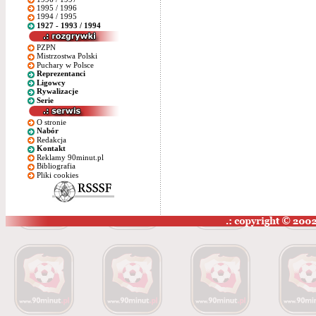
1995 / 1996
1994 / 1995
1927 - 1993 / 1994
PZPN
Mistrzostwa Polski
Puchary w Polsce
Reprezentanci
Ligowcy
Rywalizacje
Serie
O stronie
Nabór
Redakcja
Kontakt
Reklamy 90minut.pl
Bibliografia
Pliki cookies