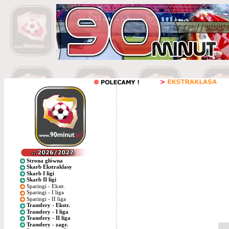
Strona główna
Skarb Ekstraklasy
Skarb I ligi
Skarb II ligi
Sparingi - Ekstr.
Sparingi - I liga
Sparingi - II liga
Transfery - Ekstr.
Transfery - I liga
Transfery - II liga
Transfery - zagr.