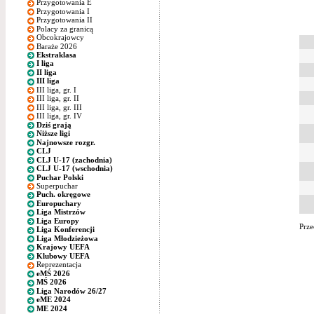
Przygotowania E
Przygotowania I
Przygotowania II
Polacy za granicą
Obcokrajowcy
Baraże 2026
Ekstraklasa
I liga
II liga
III liga
III liga, gr. I
III liga, gr. II
III liga, gr. III
III liga, gr. IV
Dziś grają
Niższe ligi
Najnowsze rozgr.
CLJ
CLJ U-17 (zachodnia)
CLJ U-17 (wschodnia)
Puchar Polski
Superpuchar
Puch. okręgowe
Europuchary
Liga Mistrzów
Liga Europy
Prze
Liga Konferencji
Liga Młodzieżowa
Krajowy UEFA
Klubowy UEFA
Reprezentacja
eMŚ 2026
MŚ 2026
Liga Narodów 26/27
eME 2024
ME 2024