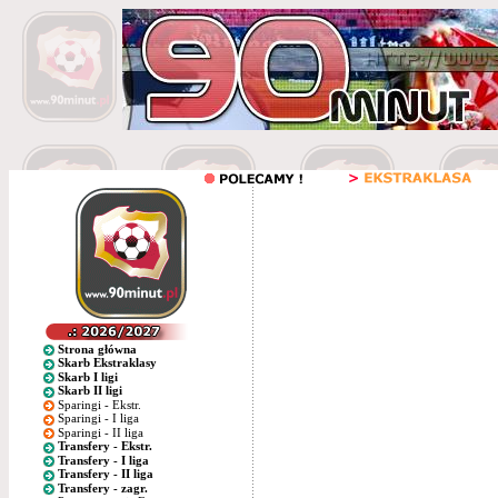
Strona główna
Skarb Ekstraklasy
Skarb I ligi
Skarb II ligi
Sparingi - Ekstr.
Sparingi - I liga
Sparingi - II liga
Transfery - Ekstr.
Transfery - I liga
Transfery - II liga
Transfery - zagr.