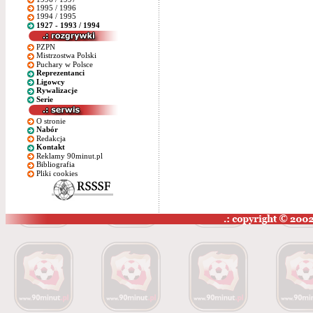
1995 / 1996
1994 / 1995
1927 - 1993 / 1994
PZPN
Mistrzostwa Polski
Puchary w Polsce
Reprezentanci
Ligowcy
Rywalizacje
Serie
O stronie
Nabór
Redakcja
Kontakt
Reklamy 90minut.pl
Bibliografia
Pliki cookies