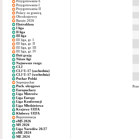
Przygotowania E
Przygotowania I
Przygotowania II
Polacy za granicą
Obcokrajowcy
Baraże 2026
Ekstraklasa
I liga
II liga
III liga
III liga, gr. I
III liga, gr. II
III liga, gr. III
III liga, gr. IV
Dziś grają
Niższe ligi
Najnowsze rozgr.
CLJ
CLJ U-17 (zachodnia)
CLJ U-17 (wschodnia)
Puchar Polski
Superpuchar
Puch. okręgowe
Prze
Europuchary
Liga Mistrzów
Liga Europy
Liga Konferencji
Liga Młodzieżowa
Krajowy UEFA
Klubowy UEFA
Reprezentacja
eMŚ 2026
MŚ 2026
Liga Narodów 26/27
eME 2024
ME 2024