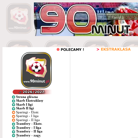
Strona główna
Skarb Ekstraklasy
Skarb I ligi
Skarb II ligi
Sparingi - Ekstr.
Sparingi - I liga
Sparingi - II liga
Transfery - Ekstr.
Transfery - I liga
Transfery - II liga
Transfery - zagr.