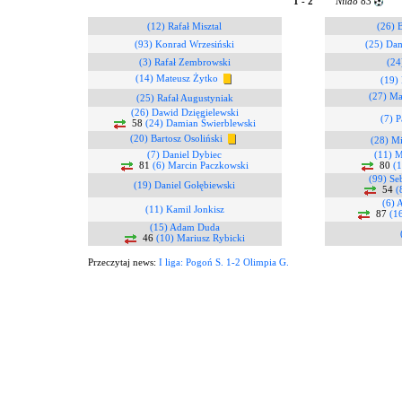
1 - 2
Nildo
83
(12) Rafał Misztal
(26) 
(93) Konrad Wrzesiński
(25) Da
(3) Rafał Zembrowski
(24
(14) Mateusz Żytko
(19)
(27) Ma
(25) Rafał Augustyniak
(26) Dawid Dzięgielewski
(7) P
58
(24) Damian Świerblewski
(20) Bartosz Osoliński
(28) Mi
(7) Daniel Dybiec
(11) M
81
(6) Marcin Paczkowski
80
(
(99) Se
(19) Daniel Gołębiewski
54
(
(6) 
(11) Kamil Jonkisz
87
(1
(15) Adam Duda
46
(10) Mariusz Rybicki
Przeczytaj news:
I liga: Pogoń S. 1-2 Olimpia G.