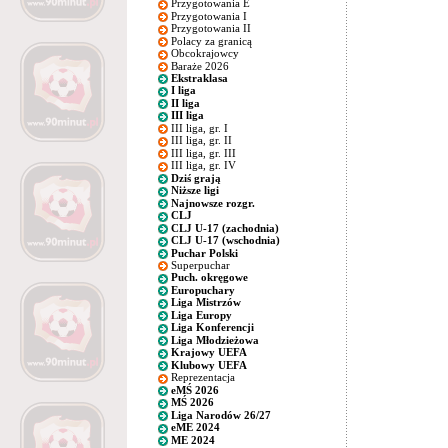
Przygotowania E
Przygotowania I
Przygotowania II
Polacy za granicą
Obcokrajowcy
Baraże 2026
Ekstraklasa
I liga
II liga
III liga
III liga, gr. I
III liga, gr. II
III liga, gr. III
III liga, gr. IV
Dziś grają
Niższe ligi
Najnowsze rozgr.
CLJ
CLJ U-17 (zachodnia)
CLJ U-17 (wschodnia)
Puchar Polski
Superpuchar
Puch. okręgowe
Europuchary
Liga Mistrzów
Liga Europy
Liga Konferencji
Liga Młodzieżowa
Krajowy UEFA
Klubowy UEFA
Reprezentacja
eMŚ 2026
MŚ 2026
Liga Narodów 26/27
eME 2024
ME 2024