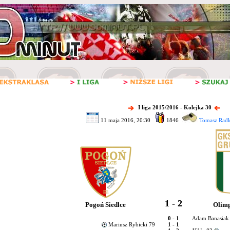
I liga 2015/2016 - Kolejka 30
11 maja 2016, 20:30
1846
Tomasz Radk
1 - 2
Pogoń Siedlce
Olimp
0 - 1
Adam Banasiak
Mariusz Rybicki 79
1 - 1