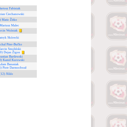
Bartosz Fabiniak
mian Ciechanowski
) Matic Žitko
 Mariusz Malec
rcin Woźniak
atryk Skórecki
chal Piter-Bučko
arcin Smoliński
10) Dejan Žigon
bastian Bartlewski
8) Kamil Kurowski
Adam Banasiak
6) Piotr Darmochwał
(12)
Nildo