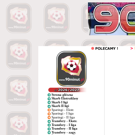
Strona główna
Skarb Ekstraklasy
Skarb I ligi
Skarb II ligi
Sparingi - Ekstr.
Sparingi - I liga
Sparingi - II liga
Transfery - Ekstr.
Transfery - I liga
Transfery - II liga
Transfery - zagr.