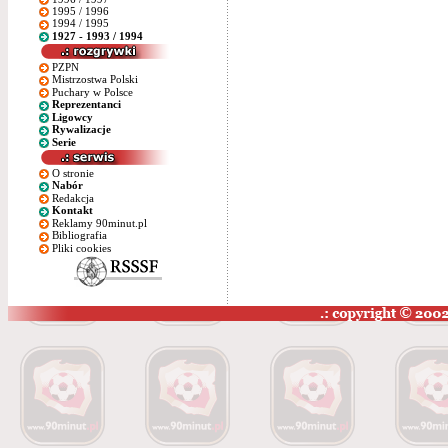
1995 / 1996
1994 / 1995
1927 - 1993 / 1994
PZPN
Mistrzostwa Polski
Puchary w Polsce
Reprezentanci
Ligowcy
Rywalizacje
Serie
O stronie
Nabór
Redakcja
Kontakt
Reklamy 90minut.pl
Bibliografia
Pliki cookies