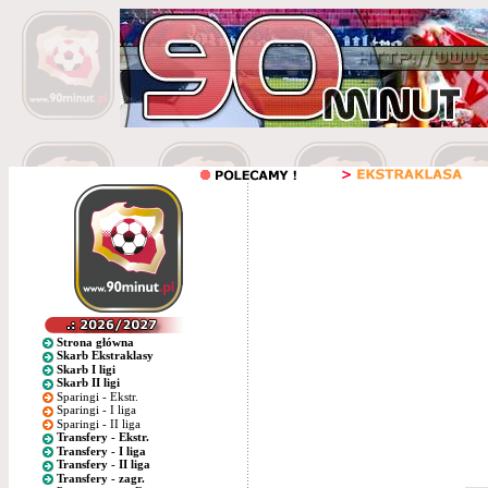
Strona główna
Skarb Ekstraklasy
Skarb I ligi
Skarb II ligi
Sparingi - Ekstr.
Sparingi - I liga
Sparingi - II liga
Transfery - Ekstr.
Transfery - I liga
Transfery - II liga
Transfery - zagr.