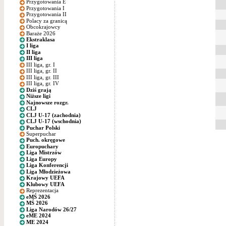
Przygotowania E
Przygotowania I
Przygotowania II
Polacy za granicą
Obcokrajowcy
Baraże 2026
Ekstraklasa
I liga
II liga
III liga
III liga, gr. I
III liga, gr. II
III liga, gr. III
III liga, gr. IV
Dziś grają
Niższe ligi
Najnowsze rozgr.
CLJ
CLJ U-17 (zachodnia)
CLJ U-17 (wschodnia)
Puchar Polski
Superpuchar
Puch. okręgowe
Europuchary
Liga Mistrzów
Liga Europy
Liga Konferencji
Liga Młodzieżowa
Krajowy UEFA
Klubowy UEFA
Reprezentacja
eMŚ 2026
MŚ 2026
Liga Narodów 26/27
eME 2024
ME 2024