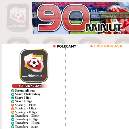
Strona główna
Skarb Ekstraklasy
Skarb I ligi
Skarb II ligi
Sparingi - Ekstr.
Sparingi - I liga
Sparingi - II liga
Transfery - Ekstr.
Transfery - I liga
Transfery - II liga
Transfery - zagr.