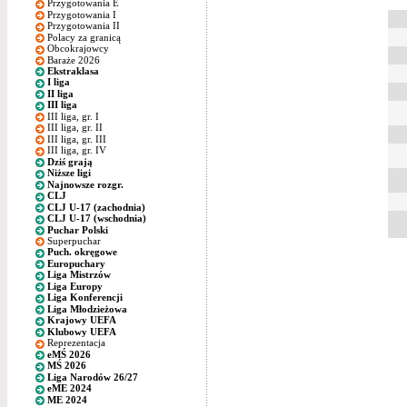
Przygotowania E
Przygotowania I
Przygotowania II
Polacy za granicą
Obcokrajowcy
Baraże 2026
Ekstraklasa
I liga
II liga
III liga
III liga, gr. I
III liga, gr. II
III liga, gr. III
III liga, gr. IV
Dziś grają
Niższe ligi
Najnowsze rozgr.
CLJ
CLJ U-17 (zachodnia)
CLJ U-17 (wschodnia)
Puchar Polski
Superpuchar
Puch. okręgowe
Europuchary
Liga Mistrzów
Liga Europy
Liga Konferencji
Liga Młodzieżowa
Krajowy UEFA
Klubowy UEFA
Reprezentacja
eMŚ 2026
MŚ 2026
Liga Narodów 26/27
eME 2024
ME 2024