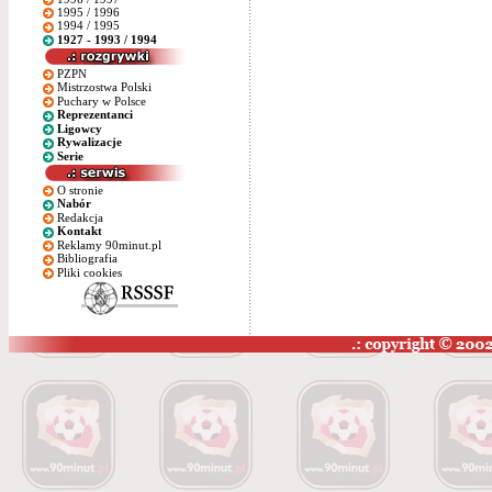
1995 / 1996
1994 / 1995
1927 - 1993 / 1994
PZPN
Mistrzostwa Polski
Puchary w Polsce
Reprezentanci
Ligowcy
Rywalizacje
Serie
O stronie
Nabór
Redakcja
Kontakt
Reklamy 90minut.pl
Bibliografia
Pliki cookies