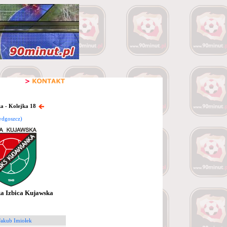
a - Kolejka 18
ydgoszcz)
a Izbica Kujawska
Jakub Imiołek