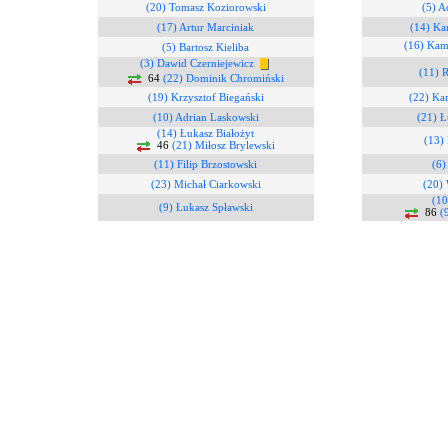
(20) Tomasz Koziorowski
(5) A
(17) Artur Marciniak
(14) Ka
(16) Kam
(5) Bartosz Kieliba
(3) Dawid Czerniejewicz
(11) 
64
(22) Dominik Chromiński
(19) Krzysztof Biegański
(22) Ka
(10) Adrian Laskowski
(21) Ł
(14) Łukasz Białożyt
(13)
46
(21) Miłosz Brylewski
(11) Filip Brzostowski
(6)
(23) Michał Ciarkowski
(20) 
(10
(9) Łukasz Spławski
86
(