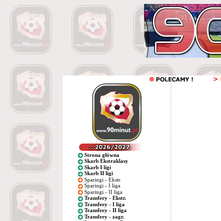
Strona główna
Skarb Ekstraklasy
Skarb I ligi
Skarb II ligi
Sparingi - Ekstr.
Sparingi - I liga
Sparingi - II liga
Transfery - Ekstr.
Transfery - I liga
Transfery - II liga
Transfery - zagr.