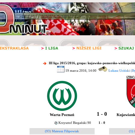
III liga 2015/2016, grupa: kujawsko-pomorsko-wielkopolsk
19 marca 2016, 14:00
Łukasz Uciński (B
1 - 0
Warta Poznań
Kujawiank
Krzysztof Biegański 90
1 - 0
(93) Mateusz Filipowiak
(1) 