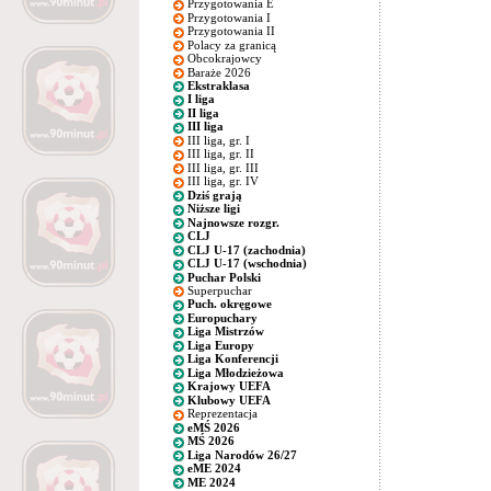
Przygotowania E
Przygotowania I
Przygotowania II
Polacy za granicą
Obcokrajowcy
Baraże 2026
Ekstraklasa
I liga
II liga
III liga
III liga, gr. I
III liga, gr. II
III liga, gr. III
III liga, gr. IV
Dziś grają
Niższe ligi
Najnowsze rozgr.
CLJ
CLJ U-17 (zachodnia)
CLJ U-17 (wschodnia)
Puchar Polski
Superpuchar
Puch. okręgowe
Europuchary
Liga Mistrzów
Liga Europy
Liga Konferencji
Liga Młodzieżowa
Krajowy UEFA
Klubowy UEFA
Reprezentacja
eMŚ 2026
MŚ 2026
Liga Narodów 26/27
eME 2024
ME 2024