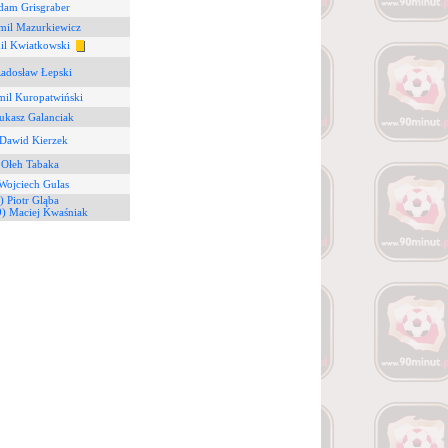
dam Grisgraber
mil Mazurkiewicz
il Kwiatkowski
Radosław Łepski
mil Kuropatwiński
ukasz Galanciak
 Dawid Kierzek
 Ołeh Tabaka
Wojciech Gulas
) Piotr Gląba
9) Maciej Kwaśniak