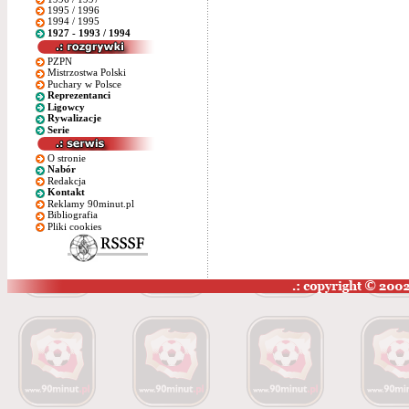
1995 / 1996
1994 / 1995
1927 - 1993 / 1994
PZPN
Mistrzostwa Polski
Puchary w Polsce
Reprezentanci
Ligowcy
Rywalizacje
Serie
O stronie
Nabór
Redakcja
Kontakt
Reklamy 90minut.pl
Bibliografia
Pliki cookies