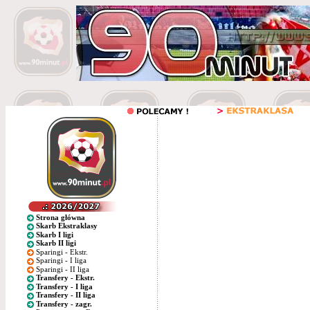
Strona główna
Skarb Ekstraklasy
Skarb I ligi
Skarb II ligi
Sparingi - Ekstr.
Sparingi - I liga
Sparingi - II liga
Transfery - Ekstr.
Transfery - I liga
Transfery - II liga
Transfery - zagr.