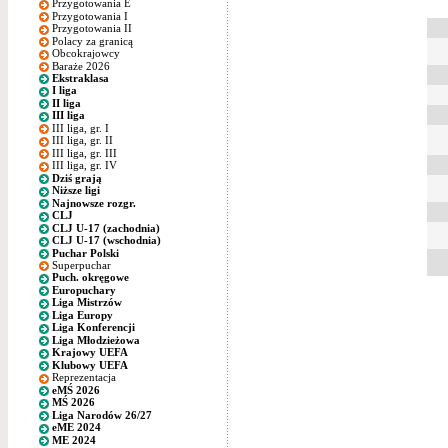
Przygotowania E
Przygotowania I
Przygotowania II
Polacy za granicą
Obcokrajowcy
Baraże 2026
Ekstraklasa
I liga
II liga
III liga
III liga, gr. I
III liga, gr. II
III liga, gr. III
III liga, gr. IV
Dziś grają
Niższe ligi
Najnowsze rozgr.
CLJ
CLJ U-17 (zachodnia)
CLJ U-17 (wschodnia)
Puchar Polski
Superpuchar
Puch. okręgowe
Europuchary
Liga Mistrzów
Liga Europy
Liga Konferencji
Liga Młodzieżowa
Krajowy UEFA
Klubowy UEFA
Reprezentacja
eMŚ 2026
MŚ 2026
Liga Narodów 26/27
eME 2024
ME 2024