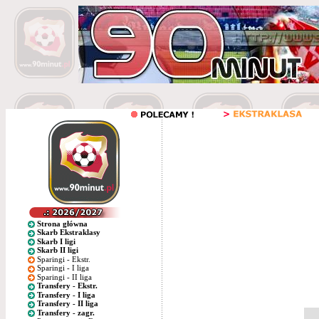
Strona główna
Skarb Ekstraklasy
Skarb I ligi
Skarb II ligi
Sparingi - Ekstr.
Sparingi - I liga
Sparingi - II liga
Transfery - Ekstr.
Transfery - I liga
Transfery - II liga
Transfery - zagr.