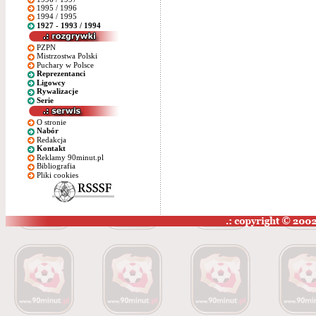
1995 / 1996
1994 / 1995
1927 - 1993 / 1994
PZPN
Mistrzostwa Polski
Puchary w Polsce
Reprezentanci
Ligowcy
Rywalizacje
Serie
O stronie
Nabór
Redakcja
Kontakt
Reklamy 90minut.pl
Bibliografia
Pliki cookies