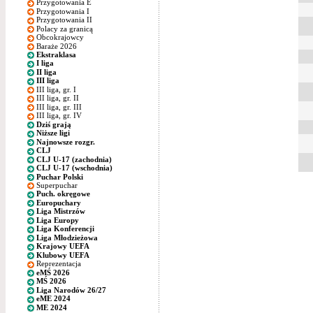
Przygotowania E
Przygotowania I
Przygotowania II
Polacy za granicą
Obcokrajowcy
Baraże 2026
Ekstraklasa
I liga
II liga
III liga
III liga, gr. I
III liga, gr. II
III liga, gr. III
III liga, gr. IV
Dziś grają
Niższe ligi
Najnowsze rozgr.
CLJ
CLJ U-17 (zachodnia)
CLJ U-17 (wschodnia)
Puchar Polski
Superpuchar
Puch. okręgowe
Europuchary
Liga Mistrzów
Liga Europy
Liga Konferencji
Liga Młodzieżowa
Krajowy UEFA
Klubowy UEFA
Reprezentacja
eMŚ 2026
MŚ 2026
Liga Narodów 26/27
eME 2024
ME 2024