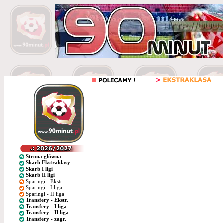
Strona główna
Skarb Ekstraklasy
Skarb I ligi
Skarb II ligi
Sparingi - Ekstr.
Sparingi - I liga
Sparingi - II liga
Transfery - Ekstr.
Transfery - I liga
Transfery - II liga
Transfery - zagr.