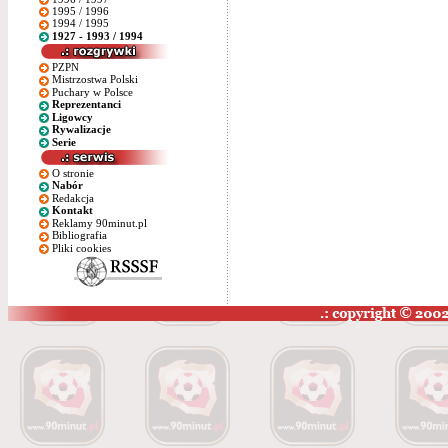
1995 / 1996
1994 / 1995
1927 - 1993 / 1994
PZPN
Mistrzostwa Polski
Puchary w Polsce
Reprezentanci
Ligowcy
Rywalizacje
Serie
O stronie
Nabór
Redakcja
Kontakt
Reklamy 90minut.pl
Bibliografia
Pliki cookies