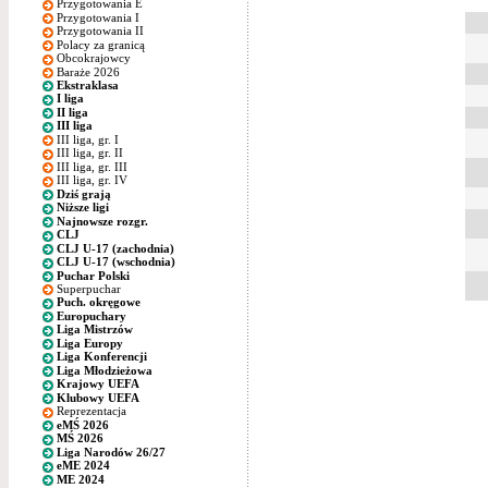
Przygotowania E
Przygotowania I
Przygotowania II
Polacy za granicą
Obcokrajowcy
Baraże 2026
Ekstraklasa
I liga
II liga
III liga
III liga, gr. I
III liga, gr. II
III liga, gr. III
III liga, gr. IV
Dziś grają
Niższe ligi
Najnowsze rozgr.
CLJ
CLJ U-17 (zachodnia)
CLJ U-17 (wschodnia)
Puchar Polski
Superpuchar
Puch. okręgowe
Europuchary
Liga Mistrzów
Liga Europy
Liga Konferencji
Liga Młodzieżowa
Krajowy UEFA
Klubowy UEFA
Reprezentacja
eMŚ 2026
MŚ 2026
Liga Narodów 26/27
eME 2024
ME 2024