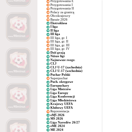
Przygotowania E
Przygotowania I
Przygotowania II
Polacy za granicą
Obcokrajowcy
Baraże 2026
Ekstraklasa
I liga
II liga
III liga
III liga, gr. I
III liga, gr. II
III liga, gr. III
III liga, gr. IV
Dziś grają
Niższe ligi
Najnowsze rozgr.
CLJ
CLJ U-17 (zachodnia)
CLJ U-17 (wschodnia)
Puchar Polski
Superpuchar
Puch. okręgowe
Europuchary
Liga Mistrzów
Liga Europy
Liga Konferencji
Liga Młodzieżowa
Krajowy UEFA
Klubowy UEFA
Reprezentacja
eMŚ 2026
MŚ 2026
Liga Narodów 26/27
eME 2024
ME 2024