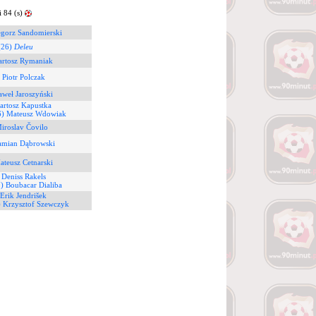
 84 (s)
egorz Sandomierski
(26)
Deleu
artosz Rymaniak
 Piotr Polczak
aweł Jaroszyński
artosz Kapustka
6) Mateusz Wdowiak
iroslav Čovilo
amian Dąbrowski
ateusz Cetnarski
 Deniss Rakels
7) Boubacar Dialiba
 Erik Jendrišek
) Krzysztof Szewczyk