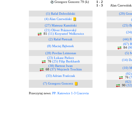
Grzegorz Goncerz 79 (k)
1 - 2
1 - 3
Alan Czerwiński
(1) Rafał Dobroliński
(29) Grz
(4) Alan Czerwiński
(27) Mateusz Kamiński
(25) B
(21) Oliver Práznovský
(24)
81
(11) Krzysztof Wołkowicz
(2) Rafał Pietrzak
(44) P
(67) B
(8) Maciej Bębenek
84
(9
(28) Povilas Leimonas
(5) M
(23) Łukasz Pielorz
(14) D
76
(25) Filip Burkhardt
(38) Bartosz Iwan
(10) M
68
(37) Wojciech Trochim
(92)
(33) Adrian Frańczak
76
(
(62)
(7) Grzegorz Goncerz
90
(32
Przeczytaj news:
PP: Katowice 1-3 Cracovia