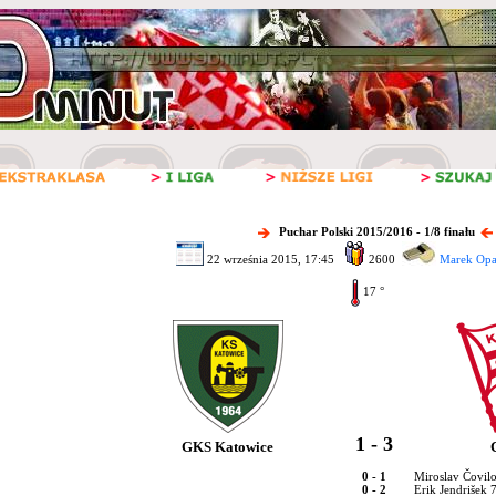
Puchar Polski 2015/2016 - 1/8 finału
22 września 2015, 17:45
2600
Marek Opal
17 °
1 - 3
GKS Katowice
0 - 1
Miroslav Čovil
0 - 2
Erik Jendrišek 