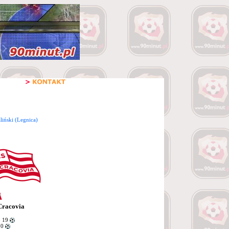
iński (Legnica)
Cracovia
o 19
70