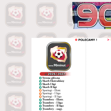
Strona główna
Skarb Ekstraklasy
Skarb I ligi
Skarb II ligi
Sparingi - Ekstr.
Sparingi - I liga
Sparingi - II liga
Transfery - Ekstr.
Transfery - I liga
Transfery - II liga
Transfery - zagr.