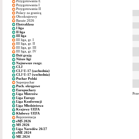
Przygotowania E
Przygotowania I
Przygotowania II
Polacy za granicą
Obcokrajowcy
Baraże 2026
Ekstraklasa
I liga
II liga
III liga
III liga, gr. I
III liga, gr. II
III liga, gr. III
III liga, gr. IV
Dziś grają
Niższe ligi
Najnowsze rozgr.
CLJ
CLJ U-17 (zachodnia)
CLJ U-17 (wschodnia)
Puchar Polski
Superpuchar
Puch. okręgowe
Europuchary
Prze
Liga Mistrzów
Liga Europy
Liga Konferencji
Liga Młodzieżowa
Krajowy UEFA
Klubowy UEFA
Reprezentacja
eMŚ 2026
MŚ 2026
Liga Narodów 26/27
eME 2024
ME 2024