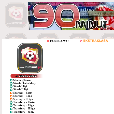
Strona główna
Skarb Ekstraklasy
Skarb I ligi
Skarb II ligi
Sparingi - Ekstr.
Sparingi - I liga
Sparingi - II liga
Transfery - Ekstr.
Transfery - I liga
Transfery - II liga
Transfery - zagr.