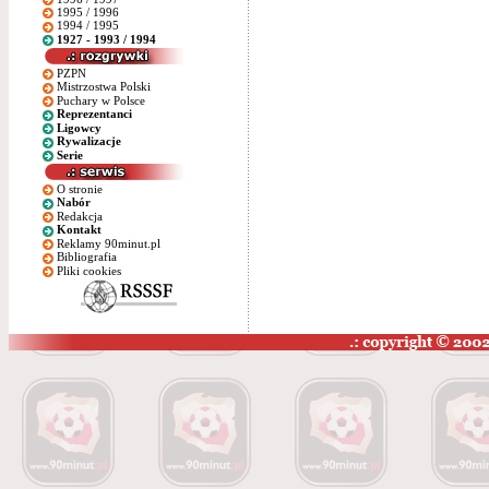
1995 / 1996
1994 / 1995
1927 - 1993 / 1994
PZPN
Mistrzostwa Polski
Puchary w Polsce
Reprezentanci
Ligowcy
Rywalizacje
Serie
O stronie
Nabór
Redakcja
Kontakt
Reklamy 90minut.pl
Bibliografia
Pliki cookies