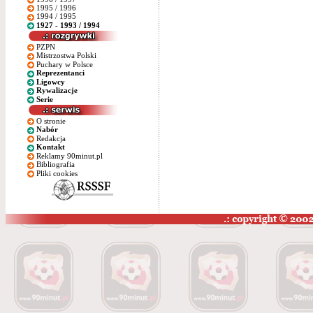
1995 / 1996
1994 / 1995
1927 - 1993 / 1994
PZPN
Mistrzostwa Polski
Puchary w Polsce
Reprezentanci
Ligowcy
Rywalizacje
Serie
O stronie
Nabór
Redakcja
Kontakt
Reklamy 90minut.pl
Bibliografia
Pliki cookies