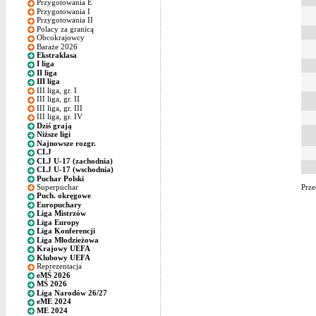
Przygotowania E
Przygotowania I
Przygotowania II
Polacy za granicą
Obcokrajowcy
Baraże 2026
Ekstraklasa
I liga
II liga
III liga
III liga, gr. I
III liga, gr. II
III liga, gr. III
III liga, gr. IV
Dziś grają
Niższe ligi
Najnowsze rozgr.
CLJ
CLJ U-17 (zachodnia)
CLJ U-17 (wschodnia)
Puchar Polski
Superpuchar
Prze
Puch. okręgowe
Europuchary
Liga Mistrzów
Liga Europy
Liga Konferencji
Liga Młodzieżowa
Krajowy UEFA
Klubowy UEFA
Reprezentacja
eMŚ 2026
MŚ 2026
Liga Narodów 26/27
eME 2024
ME 2024