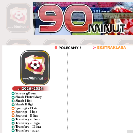
Strona główna
Skarb Ekstraklasy
Skarb I ligi
Skarb II ligi
Sparingi - Ekstr.
Sparingi - I liga
Sparingi - II liga
Transfery - Ekstr.
Transfery - I liga
Transfery - II liga
Transfery - zagr.