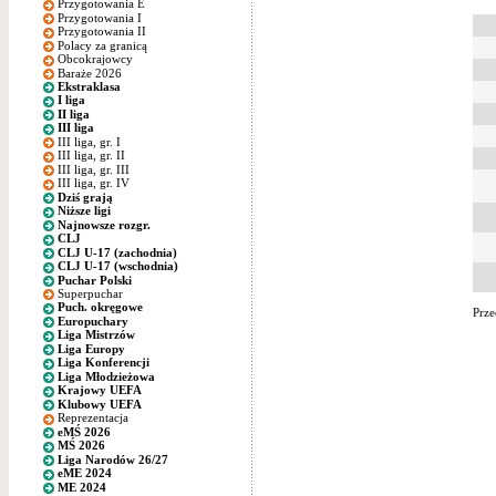
Przygotowania E
Przygotowania I
Przygotowania II
Polacy za granicą
Obcokrajowcy
Baraże 2026
Ekstraklasa
I liga
II liga
III liga
III liga, gr. I
III liga, gr. II
III liga, gr. III
III liga, gr. IV
Dziś grają
Niższe ligi
Najnowsze rozgr.
CLJ
CLJ U-17 (zachodnia)
CLJ U-17 (wschodnia)
Puchar Polski
Superpuchar
Puch. okręgowe
Prze
Europuchary
Liga Mistrzów
Liga Europy
Liga Konferencji
Liga Młodzieżowa
Krajowy UEFA
Klubowy UEFA
Reprezentacja
eMŚ 2026
MŚ 2026
Liga Narodów 26/27
eME 2024
ME 2024