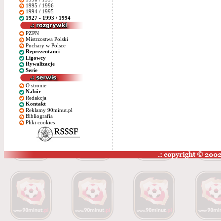
1995 / 1996
1994 / 1995
1927 - 1993 / 1994
PZPN
Mistrzostwa Polski
Puchary w Polsce
Reprezentanci
Ligowcy
Rywalizacje
Serie
O stronie
Nabór
Redakcja
Kontakt
Reklamy 90minut.pl
Bibliografia
Pliki cookies