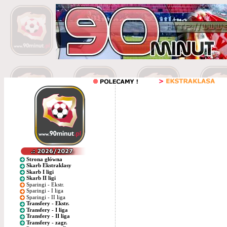
Strona główna
Skarb Ekstraklasy
Skarb I ligi
Skarb II ligi
Sparingi - Ekstr.
Sparingi - I liga
Sparingi - II liga
Transfery - Ekstr.
Transfery - I liga
Transfery - II liga
Transfery - zagr.