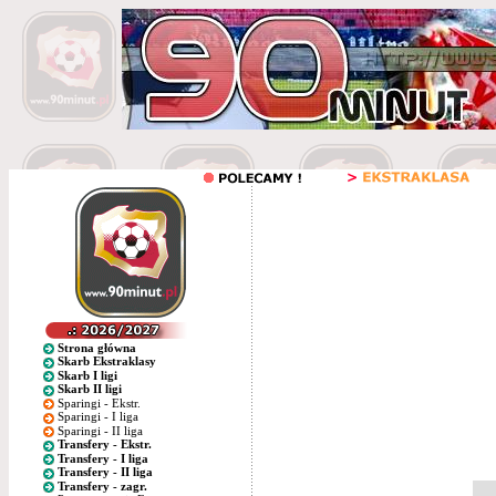
Strona główna
Skarb Ekstraklasy
Skarb I ligi
Skarb II ligi
Sparingi - Ekstr.
Sparingi - I liga
Sparingi - II liga
Transfery - Ekstr.
Transfery - I liga
Transfery - II liga
Transfery - zagr.