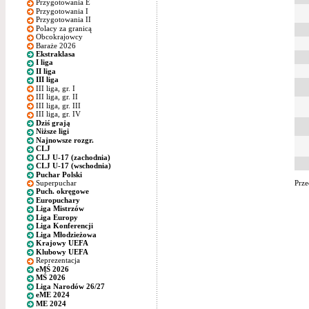
Przygotowania E
Przygotowania I
Przygotowania II
Polacy za granicą
Obcokrajowcy
Baraże 2026
Ekstraklasa
I liga
II liga
III liga
III liga, gr. I
III liga, gr. II
III liga, gr. III
III liga, gr. IV
Dziś grają
Niższe ligi
Najnowsze rozgr.
CLJ
CLJ U-17 (zachodnia)
CLJ U-17 (wschodnia)
Puchar Polski
Superpuchar
Prze
Puch. okręgowe
Europuchary
Liga Mistrzów
Liga Europy
Liga Konferencji
Liga Młodzieżowa
Krajowy UEFA
Klubowy UEFA
Reprezentacja
eMŚ 2026
MŚ 2026
Liga Narodów 26/27
eME 2024
ME 2024