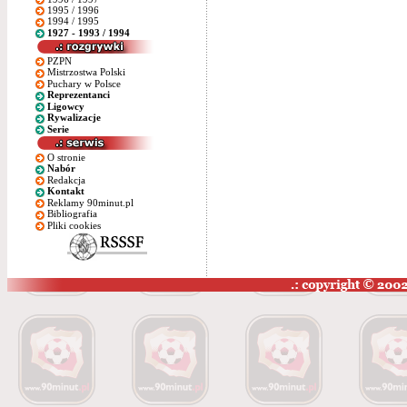
1995 / 1996
1994 / 1995
1927 - 1993 / 1994
PZPN
Mistrzostwa Polski
Puchary w Polsce
Reprezentanci
Ligowcy
Rywalizacje
Serie
O stronie
Nabór
Redakcja
Kontakt
Reklamy 90minut.pl
Bibliografia
Pliki cookies