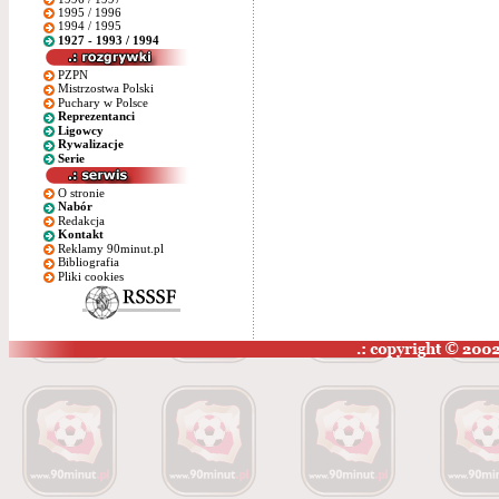
1995 / 1996
1994 / 1995
1927 - 1993 / 1994
PZPN
Mistrzostwa Polski
Puchary w Polsce
Reprezentanci
Ligowcy
Rywalizacje
Serie
O stronie
Nabór
Redakcja
Kontakt
Reklamy 90minut.pl
Bibliografia
Pliki cookies