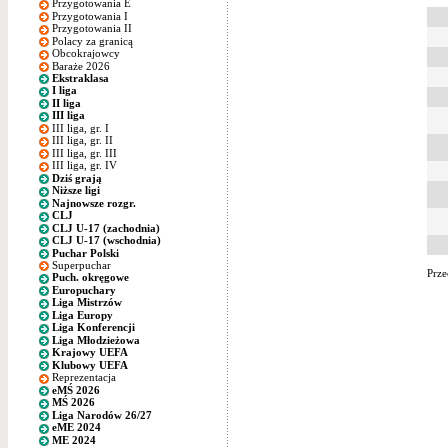
Przygotowania E
Przygotowania I
Przygotowania II
Polacy za granicą
Obcokrajowcy
Baraże 2026
Ekstraklasa
I liga
II liga
III liga
III liga, gr. I
III liga, gr. II
III liga, gr. III
III liga, gr. IV
Dziś grają
Niższe ligi
Najnowsze rozgr.
CLJ
CLJ U-17 (zachodnia)
CLJ U-17 (wschodnia)
Puchar Polski
Superpuchar
Prze
Puch. okręgowe
Europuchary
Liga Mistrzów
Liga Europy
Liga Konferencji
Liga Młodzieżowa
Krajowy UEFA
Klubowy UEFA
Reprezentacja
eMŚ 2026
MŚ 2026
Liga Narodów 26/27
eME 2024
ME 2024