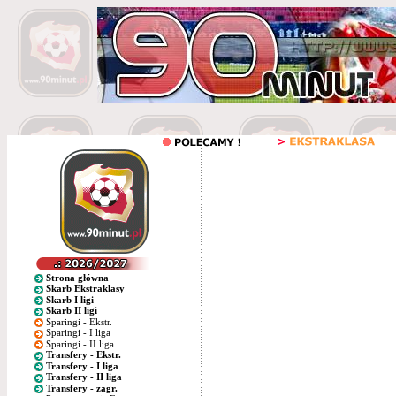
Strona główna
Skarb Ekstraklasy
Skarb I ligi
Skarb II ligi
Sparingi - Ekstr.
Sparingi - I liga
Sparingi - II liga
Transfery - Ekstr.
Transfery - I liga
Transfery - II liga
Transfery - zagr.