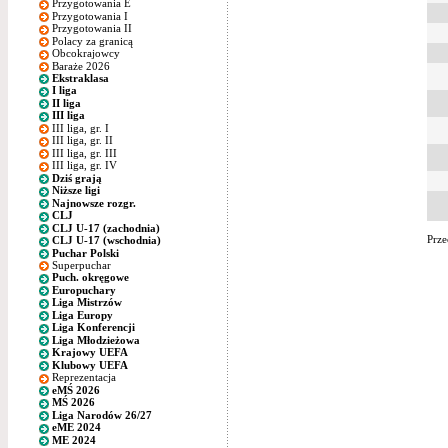
Przygotowania E
Przygotowania I
Przygotowania II
Polacy za granicą
Obcokrajowcy
Baraże 2026
Ekstraklasa
I liga
II liga
III liga
III liga, gr. I
III liga, gr. II
III liga, gr. III
III liga, gr. IV
Dziś grają
Niższe ligi
Najnowsze rozgr.
CLJ
CLJ U-17 (zachodnia)
Prze
CLJ U-17 (wschodnia)
Puchar Polski
Superpuchar
Puch. okręgowe
Europuchary
Liga Mistrzów
Liga Europy
Liga Konferencji
Liga Młodzieżowa
Krajowy UEFA
Klubowy UEFA
Reprezentacja
eMŚ 2026
MŚ 2026
Liga Narodów 26/27
eME 2024
ME 2024