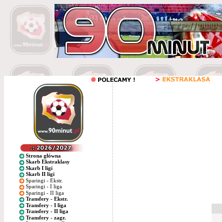
Strona główna
Skarb Ekstraklasy
Skarb I ligi
Skarb II ligi
Sparingi - Ekstr.
Sparingi - I liga
Sparingi - II liga
Transfery - Ekstr.
Transfery - I liga
Transfery - II liga
Transfery - zagr.