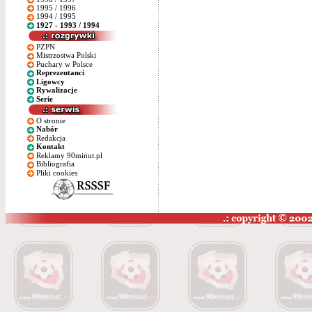
1995 / 1996
1994 / 1995
1927 - 1993 / 1994
PZPN
Mistrzostwa Polski
Puchary w Polsce
Reprezentanci
Ligowcy
Rywalizacje
Serie
O stronie
Nabór
Redakcja
Kontakt
Reklamy 90minut.pl
Bibliografia
Pliki cookies