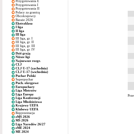
Przygotowania E
Przygotowania I
Przygotowania II
Polacy za granicą
Obcokrajowcy
Baraże 2026
Ekstraklasa
I liga
II liga
III liga
III liga, gr. I
III liga, gr. II
III liga, gr. III
III liga, gr. IV
Dziś grają
Niższe ligi
Najnowsze rozgr.
CLJ
CLJ U-17 (zachodnia)
CLJ U-17 (wschodnia)
Puchar Polski
Superpuchar
Puch. okręgowe
Europuchary
Liga Mistrzów
Liga Europy
Prze
Liga Konferencji
Liga Młodzieżowa
Krajowy UEFA
Klubowy UEFA
Reprezentacja
eMŚ 2026
MŚ 2026
Liga Narodów 26/27
eME 2024
ME 2024