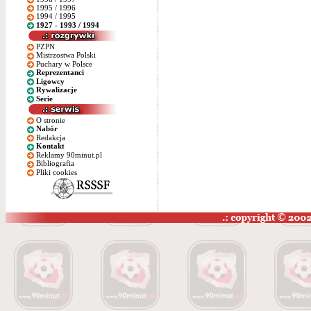
1995 / 1996
1994 / 1995
1927 - 1993 / 1994
PZPN
Mistrzostwa Polski
Puchary w Polsce
Reprezentanci
Ligowcy
Rywalizacje
Serie
O stronie
Nabór
Redakcja
Kontakt
Reklamy 90minut.pl
Bibliografia
Pliki cookies