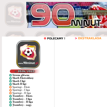
Strona główna
Skarb Ekstraklasy
Skarb I ligi
Skarb II ligi
Sparingi - Ekstr.
Sparingi - I liga
Sparingi - II liga
Transfery - Ekstr.
Transfery - I liga
Transfery - II liga
Transfery - zagr.