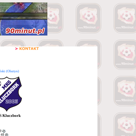
ński (Olsztyn)
 Kluczbork
39
 48