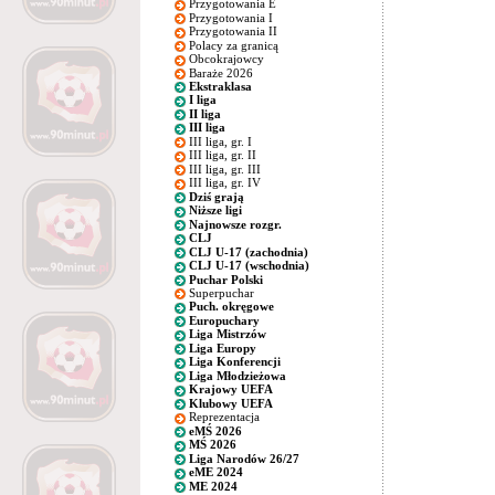
Przygotowania E
Przygotowania I
Przygotowania II
Polacy za granicą
Obcokrajowcy
Baraże 2026
Ekstraklasa
I liga
II liga
III liga
III liga, gr. I
III liga, gr. II
III liga, gr. III
III liga, gr. IV
Dziś grają
Niższe ligi
Najnowsze rozgr.
CLJ
CLJ U-17 (zachodnia)
CLJ U-17 (wschodnia)
Puchar Polski
Superpuchar
Puch. okręgowe
Europuchary
Liga Mistrzów
Liga Europy
Liga Konferencji
Liga Młodzieżowa
Krajowy UEFA
Klubowy UEFA
Reprezentacja
eMŚ 2026
MŚ 2026
Liga Narodów 26/27
eME 2024
ME 2024