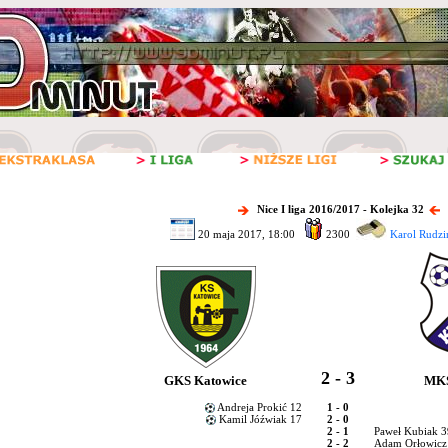
Nice I liga 2016/2017 - Kolejka 32
20 maja 2017, 18:00
2300
Karol Rudzi
2 - 3
GKS Katowice
MKS
Andreja Prokić 12
1 - 0
Kamil Jóźwiak 17
2 - 0
2 - 1
Paweł Kubiak 
2 - 2
Adam Orłowicz