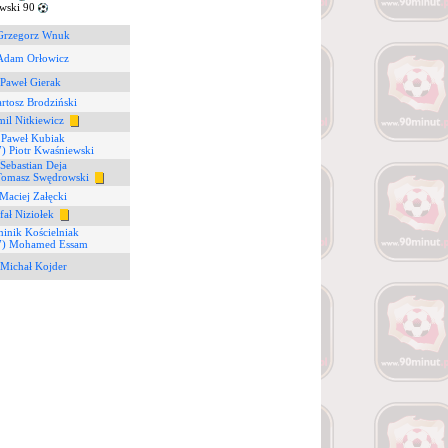
wski 90
Grzegorz Wnuk
 Adam Orłowicz
 Paweł Gierak
rtosz Brodziński
mil Nitkiewicz
 Paweł Kubiak
7) Piotr Kwaśniewski
 Sebastian Deja
Tomasz Swędrowski
Maciej Załęcki
fał Niziołek
inik Kościelniak
7) Mohamed Essam
 Michał Kojder