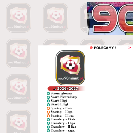
Strona główna
Skarb Ekstraklasy
Skarb I ligi
Skarb II ligi
Sparingi - Ekstr.
Sparingi - I liga
Sparingi - II liga
Transfery - Ekstr.
Transfery - I liga
Transfery - II liga
Transfery - zagr.