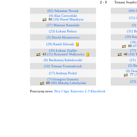
2 - 3
Tomasz Swędro
(82) Sebastian Nowak
(94) 
(4) Alan Czerwiński
(11)
80
(16) Paweł Mandrysz
(27) Mateusz Kamiński
(3)
(23) Łukasz Pielorz
(31) Ba
(20) Ka
(3) Dawid Abramowicz
(39)
(29) Kamil Jóźwiak
88
(9
(35) Łukasz Zejdler
(77)
43
(11) Krzysztof Wołkowicz
46
(10) 
(6) Bartłomiej Kalinkowski
(21) 
(5) Ra
(10) Tomasz Foszmańczyk
(8) Dom
(17) Andreja Prokić
77
(
(7) Grzegorz Goncerz
(23)
69
(90) Mikołaj Lebedyński
Przeczytaj news:
Nice I liga: Katowice 2-3 Kluczbork