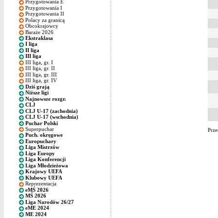
Przygotowania E
Przygotowania I
Przygotowania II
Polacy za granicą
Obcokrajowcy
Baraże 2026
Ekstraklasa
I liga
II liga
III liga
III liga, gr. I
III liga, gr. II
III liga, gr. III
III liga, gr. IV
Dziś grają
Niższe ligi
Najnowsze rozgr.
CLJ
CLJ U-17 (zachodnia)
CLJ U-17 (wschodnia)
Puchar Polski
Superpuchar
Prze
Puch. okręgowe
Europuchary
Liga Mistrzów
Liga Europy
Liga Konferencji
Liga Młodzieżowa
Krajowy UEFA
Klubowy UEFA
Reprezentacja
eMŚ 2026
MŚ 2026
Liga Narodów 26/27
eME 2024
ME 2024