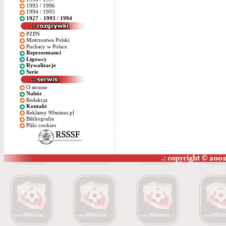
1995 / 1996
1994 / 1995
1927 - 1993 / 1994
PZPN
Mistrzostwa Polski
Puchary w Polsce
Reprezentanci
Ligowcy
Rywalizacje
Serie
O stronie
Nabór
Redakcja
Kontakt
Reklamy 90minut.pl
Bibliografia
Pliki cookies