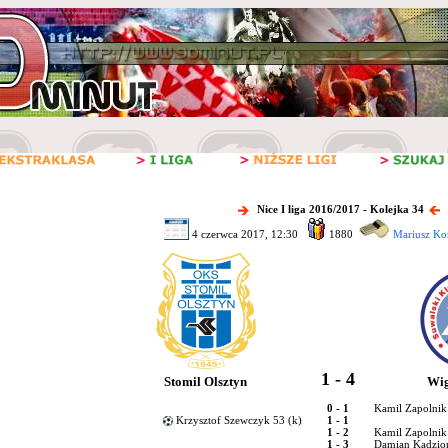
Nice I liga 2016/2017 - Kolejka 34
4 czerwca 2017, 12:30
1880
Mariusz Kor
1 - 4
Stomil Olsztyn
Wig
0 - 1
Kamil Zapolnik 
Krzysztof Szewczyk 53 (k)
1 - 1
1 - 2
Kamil Zapolnik
1 - 3
Damian Kądzio