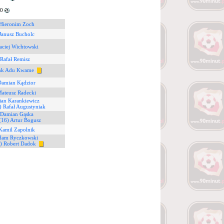
90
 Hieronim Zoch
Janusz Bucholc
aciej Wichtowski
 Rafał Remisz
ank Adu Kwame
Damian Kądzior
Mateusz Radecki
ian Karankiewicz
) Rafał Augustyniak
 Damian Gąska
(16) Artur Bogusz
Kamil Zapolnik
dam Ryczkowski
) Robert Dadok