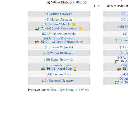
Wiktor Biedrzycki 80 (nk)
1 - 4
Robert Dadok 
(1) Adrian Serowiec
(30)
(3) Marcel Ziemann
(18) 
(31) Tomasz Wełnicki
(19) M
73
(24) Jakub Mosakowski
(87) Arkadiusz Czarnecki
(3)
(4) Jarosław Ratajczak
(15) Fr
85
(20) Wojciech Dziemidowicz
(15) Paweł Wojowski
(11) 
(97) Wiktor Biedrzycki
(10) 
(4) Adr
(16) Jakub Piotrowski
46
(8
(5) Grzegorz Lech
(25)
60
(11) Karol Żwir
81
(14) Tsubasa Nishi
(24) 
(20) A
(10) Krzysztof Szewczyk
60
(6
Przeczytaj news:
Nice I liga: Stomil 1-4 Wigry