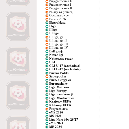
Przygotowania E
Przygotowania I
Przygotowania II
Polacy za granicą
Obcokrajowcy
Baraże 2026
Ekstraklasa
I liga
II liga
III liga
III liga, gr. I
III liga, gr. II
III liga, gr. III
III liga, gr. IV
Dziś grają
Niższe ligi
Najnowsze rozgr.
CLJ
CLJ U-17 (zachodnia)
CLJ U-17 (wschodnia)
Puchar Polski
Superpuchar
Puch. okręgowe
Europuchary
Liga Mistrzów
Liga Europy
Liga Konferencji
Liga Młodzieżowa
Krajowy UEFA
Klubowy UEFA
Reprezentacja
eMŚ 2026
MŚ 2026
Liga Narodów 26/27
eME 2024
ME 2024