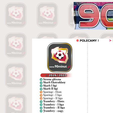
Strona główna
Skarb Ekstraklasy
Skarb I ligi
Skarb II ligi
Sparingi - Ekstr.
Sparingi - I liga
Sparingi - II liga
Transfery - Ekstr.
Transfery - I liga
Transfery - II liga
Transfery - zagr.