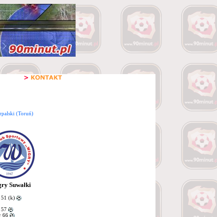
palski (Toruń)
ry Suwałki
51 (k)
 57
r 66