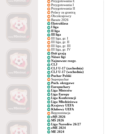
Przygotowania E
Przygotowania I
Przygotowania II
Polacy za granicą
Obcokrajowcy
Baraże 2026
Ekstraklasa
I liga
II liga
III liga
III liga, gr. I
III liga, gr. II
III liga, gr. III
III liga, gr. IV
Dziś grają
Niższe ligi
Najnowsze rozgr.
CLJ
CLJ U-17 (zachodnia)
CLJ U-17 (wschodnia)
Puchar Polski
Superpuchar
Puch. okręgowe
Europuchary
Liga Mistrzów
Liga Europy
Liga Konferencji
Liga Młodzieżowa
Krajowy UEFA
Klubowy UEFA
Reprezentacja
eMŚ 2026
MŚ 2026
Liga Narodów 26/27
eME 2024
ME 2024