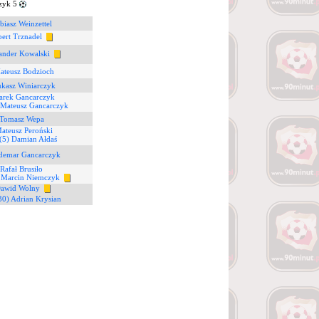
zyk 5
biasz Weinzettel
bert Trznadel
sander Kowalski
ateusz Bodzioch
ukasz Winiarczyk
arek Gancarczyk
 Mateusz Gancarczyk
 Tomasz Wepa
ateusz Peroński
(5) Damian Ałdaś
ldemar Gancarczyk
 Rafał Brusiło
 Marcin Niemczyk
Dawid Wolny
30) Adrian Krysian