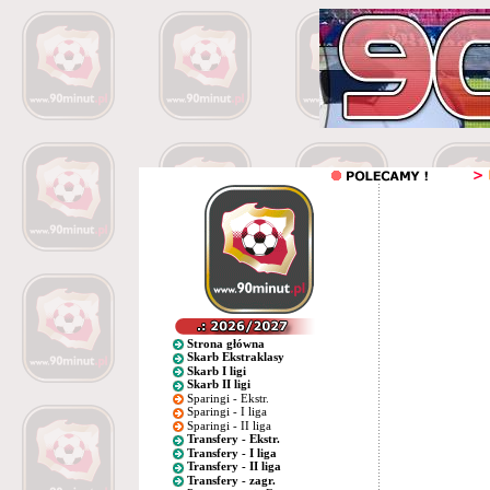
Strona główna
Skarb Ekstraklasy
Skarb I ligi
Skarb II ligi
Sparingi - Ekstr.
Sparingi - I liga
Sparingi - II liga
Transfery - Ekstr.
Transfery - I liga
Transfery - II liga
Transfery - zagr.