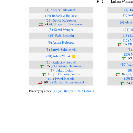
0 - 2
Łukasz Winiarc
(1) Kacper Tułowiecki
(1) To
(7) Ro
(14) Radosław Bukacki
(23) Dawid Kubowicz
(4) Alek
74
(4) Krzysztof Iwanowski
(5) Kamil Wenger
(24) M
(16) Rafał Lisiecki
(18) Ł
(15) M
(6) Anton Kołosow
65
(9)
(8) Patryk Sokołowski
(6)
(23) M
(20) Adam Wolak
59
(10) Radosław Stępień
(10) Wa
75
(24) Bartosz Danowski
(17) Jakub Bojas
(8)
61
(19) Łukasz Pietroń
82
(21)
(16) 
(11) Paweł Piceluk
68
(7) Damian Szuprytowski
73
(
Przeczytaj news:
II liga: Olimpia E. 0-2 Odra O.