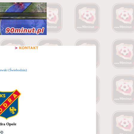
ewski (Świebodzin)
dra Opole
2